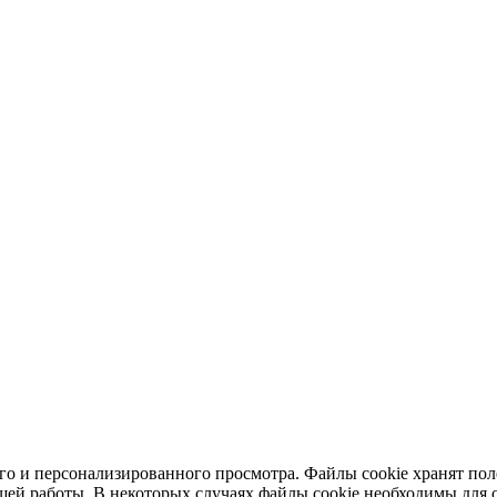
ного и персонализированного просмотра. Файлы cookie хранят п
шей работы. В некоторых случаях файлы cookie необходимы для о