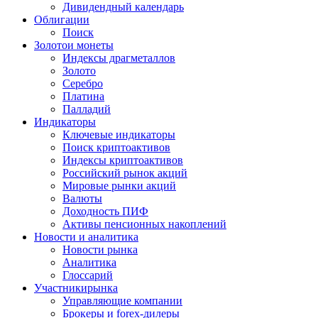
Дивидендный календарь
Облигации
Поиск
Золото
и монеты
Индексы драгметаллов
Золото
Серебро
Платина
Палладий
Индикаторы
Ключевые индикаторы
Поиск криптоактивов
Индексы криптоактивов
Российский рынок акций
Мировые рынки акций
Валюты
Доходность ПИФ
Активы пенсионных накоплений
Новости и аналитика
Новости рынка
Аналитика
Глоссарий
Участники
рынка
Управляющие компании
Брокеры и forex-дилеры