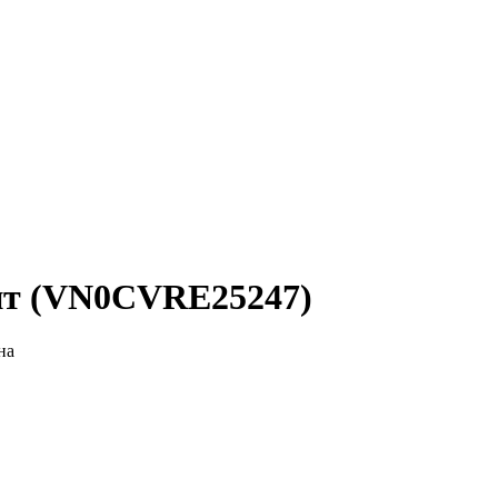
ант (VN0CVRE25247)
на