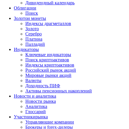
Дивидендный календарь
Облигации
Поиск
Золото
и монеты
Индексы драгметаллов
Золото
Серебро
Платина
Палладий
Индикаторы
Ключевые индикаторы
Поиск криптоактивов
Индексы криптоактивов
Российский рынок акций
Мировые рынки акций
Валюты
Доходность ПИФ
Активы пенсионных накоплений
Новости и аналитика
Новости рынка
Аналитика
Глоссарий
Участники
рынка
Управляющие компании
Брокеры и forex-дилеры