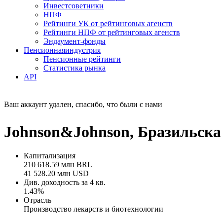
Инвестсоветники
НПФ
Рейтинги УК от рейтинговых агенств
Рейтинги НПФ от рейтинговых агенств
Эндаумент-фонды
Пенсионная
индустрия
Пенсионные рейтинги
Статистика рынка
API
Ваш аккаунт удален, спасибо, что были с нами
Johnson&Johnson, Бразильска
Капитализация
210 618.59 млн BRL
41 528.20 млн USD
Див. доходность за 4 кв.
1.43%
Отрасль
Производство лекарств и биотехнологии