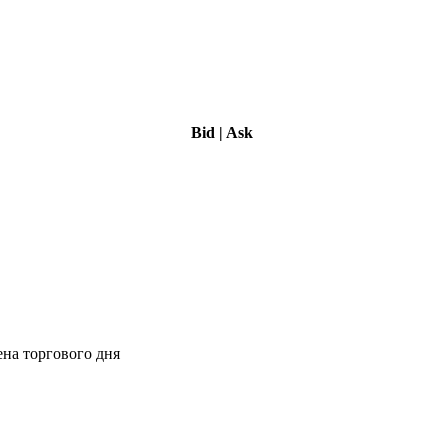
Bid
|
Ask
ена торгового дня