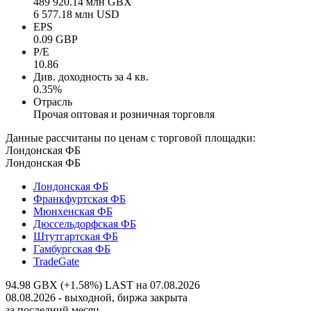
489 920.14 млн GBX
6 577.18 млн USD
EPS
0.09 GBP
P/E
10.86
Див. доходность за 4 кв.
0.35%
Отрасль
Прочая оптовая и розничная торговля
Данные рассчитаны по ценам с торговой площадки:
Лондонская ФБ
Лондонская ФБ
Лондонская ФБ
Франкфуртская ФБ
Мюнхенская ФБ
Дюссельдорфская ФБ
Штутгартская ФБ
Гамбургская ФБ
TradeGate
94.98 GBX (+1.58%)
LAST на 07.08.2026
08.08.2026 - выходной, биржа закрыта
за последний месяц