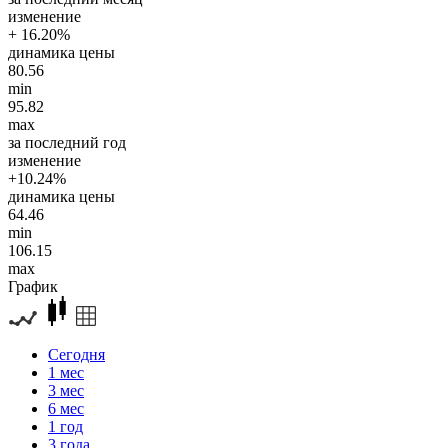
изменение
+ 16.20%
динамика цены
80.56
min
95.82
max
за последний год
изменение
+10.24%
динамика цены
64.46
min
106.15
max
График
Сегодня
1 мес
3 мес
6 мес
1 год
3 года