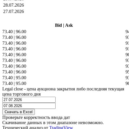
28.07.2026
27.07.2026
Bid
|
Ask
73.40
|
96.00
9
73.40
|
96.00
9
73.40
|
96.00
9
73.40
|
96.00
9
73.40
|
96.00
9
73.40
|
96.00
9
73.40
|
96.00
9
73.40
|
96.00
9
73.40
|
95.00
9
73.40
|
95.00
9
Legal close - цена аукциона закрытия либо последняя текущая
цена торгового дня
Проверьте корректность ввода дат
Скачивание данных в этом диапазоне невозможно.
Технический анализ от
TradingView