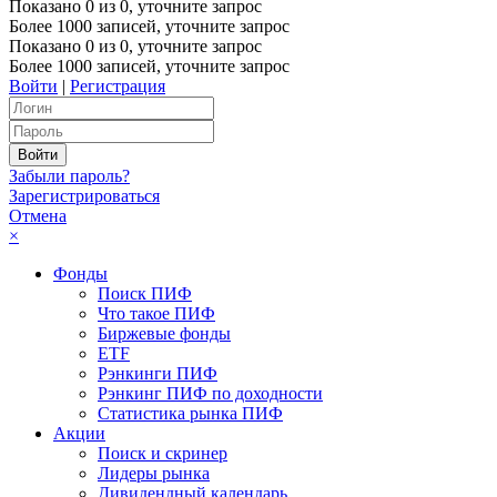
Показано
0
из
0
, уточните запрос
Более 1000 записей, уточните запрос
Показано
0
из
0
, уточните запрос
Более 1000 записей, уточните запрос
Войти
|
Регистрация
Забыли пароль?
Зарегистрироваться
Отмена
×
Фонды
Поиск ПИФ
Что такое ПИФ
Биржевые фонды
ETF
Рэнкинги ПИФ
Рэнкинг ПИФ по доходности
Статистика рынка ПИФ
Акции
Поиск и скринер
Лидеры рынка
Дивидендный календарь