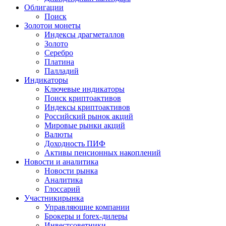
Облигации
Поиск
Золото
и монеты
Индексы драгметаллов
Золото
Серебро
Платина
Палладий
Индикаторы
Ключевые индикаторы
Поиск криптоактивов
Индексы криптоактивов
Российский рынок акций
Мировые рынки акций
Валюты
Доходность ПИФ
Активы пенсионных накоплений
Новости и аналитика
Новости рынка
Аналитика
Глоссарий
Участники
рынка
Управляющие компании
Брокеры и forex-дилеры
Инвестсоветники