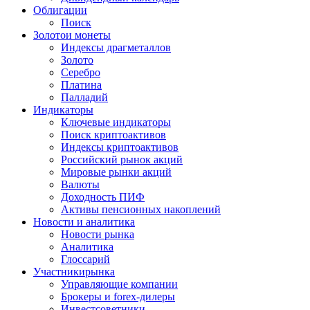
Облигации
Поиск
Золото
и монеты
Индексы драгметаллов
Золото
Серебро
Платина
Палладий
Индикаторы
Ключевые индикаторы
Поиск криптоактивов
Индексы криптоактивов
Российский рынок акций
Мировые рынки акций
Валюты
Доходность ПИФ
Активы пенсионных накоплений
Новости и аналитика
Новости рынка
Аналитика
Глоссарий
Участники
рынка
Управляющие компании
Брокеры и forex-дилеры
Инвестсоветники