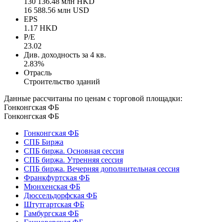
130 136.48 млн HKD
16 588.56 млн USD
EPS
1.17 HKD
P/E
23.02
Див. доходность за 4 кв.
2.83%
Отрасль
Строительство зданий
Данные рассчитаны по ценам с торговой площадки:
Гонконгская ФБ
Гонконгская ФБ
Гонконгская ФБ
СПБ Биржа
СПБ биржа. Основная сессия
СПБ биржа. Утренняя сессия
СПБ биржа. Вечерняя дополнительная сессия
Франкфуртская ФБ
Мюнхенская ФБ
Дюссельдорфская ФБ
Штутгартская ФБ
Гамбургская ФБ