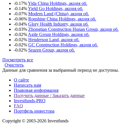
-0.17%
Yida China Holdings, акция об.
-0.14%
Yield Go Holdings, акция об.
-0.07%
Modern Land (China), акция об.
-0.06%
Ronshine China Holdings, акция об.
-0.04%
Glory Health Industry, акция об.
-0.03%
Zhongtian Construction Hunan Group, акция об.
-0.02%
Agile Group Holdings, акция об.
-0.02%
Henderson Land, акция об.
-0.02%
GC Construction Holdings, акция об.
-0.02%
Seazen Group, акция об.
Посмотреть все
Очистить
Данные для сравнения за выбранный период не доступны.
О сайте
Написать нам
Правовая информация
Получить данные / Заказать данные
Investfunds-PRO
FAQ
Портфель инвестора
Copyright © 2003-2026 Investfunds