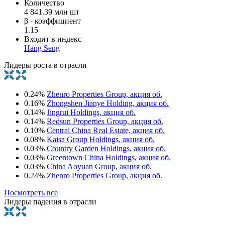
Количество
4 841.39 млн шт
β - коэффициент
1.15
Входит в индекс
Hang Seng
Лидеры роста в отрасли
0.24%
Zhenro Properties Group, акция об.
0.16%
Zhongshen Jianye Holding, акция об.
0.14%
Jingrui Holdings, акция об.
0.14%
Redsun Properties Group, акция об.
0.10%
Central China Real Estate, акция об.
0.08%
Kaisa Group Holdings, акция об.
0.03%
Country Garden Holdings, акция об.
0.03%
Greentown China Holdings, акция об.
0.03%
China Aoyuan Group, акция об.
0.24%
Zhenro Properties Group, акция об.
Посмотреть все
Лидеры падения в отрасли