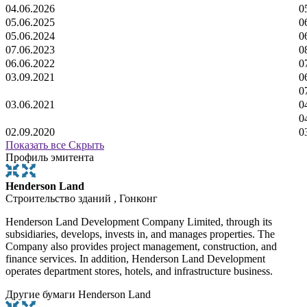
04.06.2026
0
05.06.2025
0
05.06.2024
0
07.06.2023
0
06.06.2022
0
03.09.2021
0
0
03.06.2021
0
0
02.09.2020
0
Показать все
Скрыть
Профиль эмитента
Henderson Land
Строительство зданий , Гонконг
Henderson Land Development Company Limited, through its
subsidiaries, develops, invests in, and manages properties. The
Company also provides project management, construction, and
finance services. In addition, Henderson Land Development
operates department stores, hotels, and infrastructure business.
Другие бумаги Henderson Land