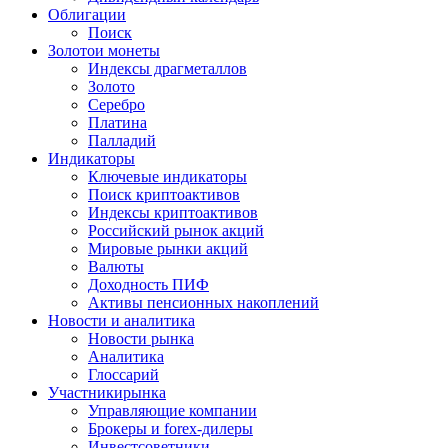
Облигации
Поиск
Золото
и монеты
Индексы драгметаллов
Золото
Серебро
Платина
Палладий
Индикаторы
Ключевые индикаторы
Поиск криптоактивов
Индексы криптоактивов
Российский рынок акций
Мировые рынки акций
Валюты
Доходность ПИФ
Активы пенсионных накоплений
Новости и аналитика
Новости рынка
Аналитика
Глоссарий
Участники
рынка
Управляющие компании
Брокеры и forex-дилеры
Инвестсоветники