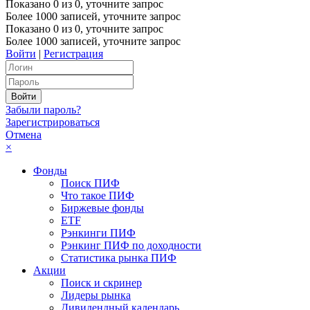
Показано
0
из
0
, уточните запрос
Более 1000 записей, уточните запрос
Показано
0
из
0
, уточните запрос
Более 1000 записей, уточните запрос
Войти
|
Регистрация
Забыли пароль?
Зарегистрироваться
Отмена
×
Фонды
Поиск ПИФ
Что такое ПИФ
Биржевые фонды
ETF
Рэнкинги ПИФ
Рэнкинг ПИФ по доходности
Статистика рынка ПИФ
Акции
Поиск и скринер
Лидеры рынка
Дивидендный календарь