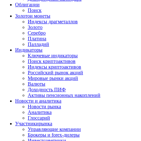
Облигации
Поиск
Золото
и монеты
Индексы драгметаллов
Золото
Серебро
Платина
Палладий
Индикаторы
Ключевые индикаторы
Поиск криптоактивов
Индексы криптоактивов
Российский рынок акций
Мировые рынки акций
Валюты
Доходность ПИФ
Активы пенсионных накоплений
Новости и аналитика
Новости рынка
Аналитика
Глоссарий
Участники
рынка
Управляющие компании
Брокеры и forex-дилеры
Инвестсоветники