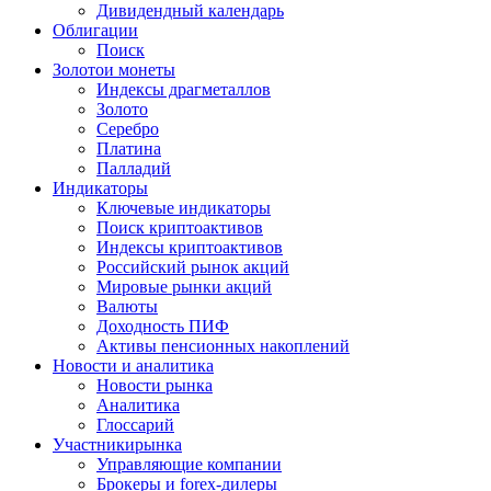
Дивидендный календарь
Облигации
Поиск
Золото
и монеты
Индексы драгметаллов
Золото
Серебро
Платина
Палладий
Индикаторы
Ключевые индикаторы
Поиск криптоактивов
Индексы криптоактивов
Российский рынок акций
Мировые рынки акций
Валюты
Доходность ПИФ
Активы пенсионных накоплений
Новости и аналитика
Новости рынка
Аналитика
Глоссарий
Участники
рынка
Управляющие компании
Брокеры и forex-дилеры