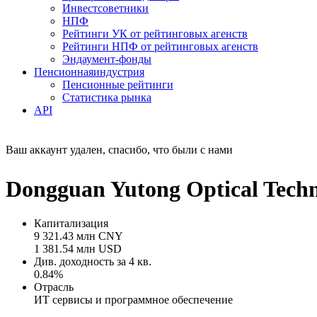
Инвестсоветники
НПФ
Рейтинги УК от рейтинговых агенств
Рейтинги НПФ от рейтинговых агенств
Эндаумент-фонды
Пенсионная
индустрия
Пенсионные рейтинги
Статистика рынка
API
Ваш аккаунт удален, спасибо, что были с нами
Dongguan Yutong Optical Tech
Капитализация
9 321.43 млн CNY
1 381.54 млн USD
Див. доходность за 4 кв.
0.84%
Отрасль
ИТ сервисы и программное обеспечение