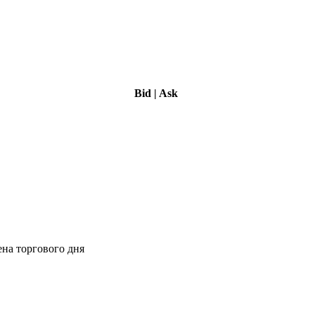
Bid
|
Ask
ена торгового дня