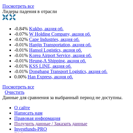
Посмотреть все
Лидеры падения в отрасли
-0.84%
Kukbo, акция об.
-0.07%
W Holding Company, акция об.
-0.02%
Cape Industries, акция об.
-0.01%
Hanjin Transportation, акция об.
-0.01%
Hansol Logistics, акция об.
-0.01%
Korea Airport Service, акция об.
-0.01%
Heung-A Shipping, акция об.
-0.01%
KSS LINE, акция об.
-0.01%
Dongbang Transport Logistics, акция об.
0.00%
Han Express, акция об.
Посмотреть все
Очистить
Данные для сравнения за выбранный период не доступны.
О сайте
Написать нам
Правовая информация
Получить данные / Заказать данные
Investfunds-PRO