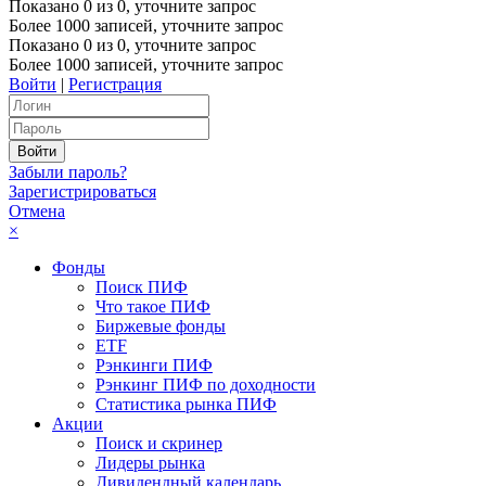
Показано
0
из
0
, уточните запрос
Более 1000 записей, уточните запрос
Показано
0
из
0
, уточните запрос
Более 1000 записей, уточните запрос
Войти
|
Регистрация
Забыли пароль?
Зарегистрироваться
Отмена
×
Фонды
Поиск ПИФ
Что такое ПИФ
Биржевые фонды
ETF
Рэнкинги ПИФ
Рэнкинг ПИФ по доходности
Статистика рынка ПИФ
Акции
Поиск и скринер
Лидеры рынка
Дивидендный календарь