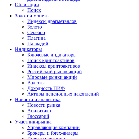
Облигации
Поиск
Золото
и монеты
Индексы драгметаллов
Золото
Серебро
Платина
Палладий
Индикаторы
Ключевые индикаторы
Поиск криптоактивов
Индексы криптоактивов
Российский рынок акций
Мировые рынки акций
Валюты
Доходность ПИФ
Активы пенсионных накоплений
Новости и аналитика
Новости рынка
Аналитика
Глоссарий
Участники
рынка
Управляющие компании
Брокеры и forex-дилеры
Инвестсоветники