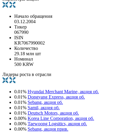
Начало обращения
03.12.2004
Тикер
067990
ISIN
KR7067990002
Количество
29.18 млн шт
Номинал
500 KRW
Лидеры роста в отрасли
0.01%
Hyundai Merchant Marine, акция об.
0.01%
Dongyang Express, акция об.
0.01%
Sebang, акция об.
0.01%
Samil, акция об.
0.01%
Deutsch Motors, акция об.
0.00%
Korea Line Corporation, акция об.
0.00%
Taewoong Logsitics, акция об.
0.00%
Sebang, акция прив.