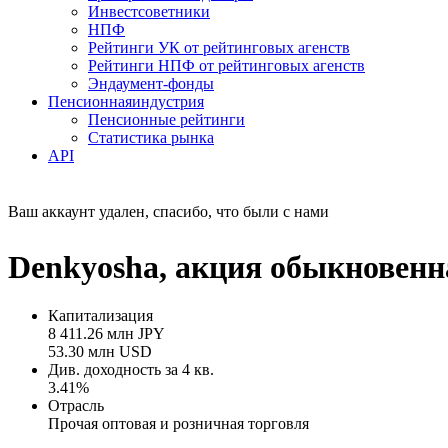
Инвестсоветники
НПФ
Рейтинги УК от рейтинговых агенств
Рейтинги НПФ от рейтинговых агенств
Эндаумент-фонды
Пенсионная
индустрия
Пенсионные рейтинги
Статистика рынка
API
Ваш аккаунт удален, спасибо, что были с нами
Denkyosha, акция обыкновенна
Капитализация
8 411.26 млн JPY
53.30 млн USD
Див. доходность за 4 кв.
3.41%
Отрасль
Прочая оптовая и розничная торговля