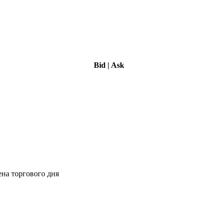
Bid
|
Ask
ена торгового дня