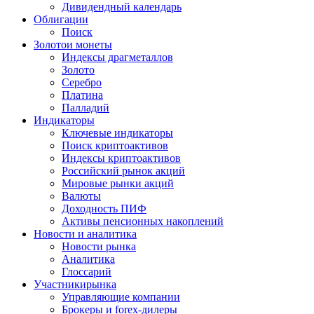
Дивидендный календарь
Облигации
Поиск
Золото
и монеты
Индексы драгметаллов
Золото
Серебро
Платина
Палладий
Индикаторы
Ключевые индикаторы
Поиск криптоактивов
Индексы криптоактивов
Российский рынок акций
Мировые рынки акций
Валюты
Доходность ПИФ
Активы пенсионных накоплений
Новости и аналитика
Новости рынка
Аналитика
Глоссарий
Участники
рынка
Управляющие компании
Брокеры и forex-дилеры