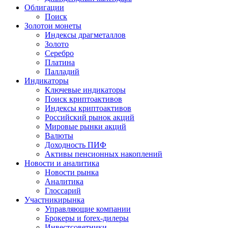
Облигации
Поиск
Золото
и монеты
Индексы драгметаллов
Золото
Серебро
Платина
Палладий
Индикаторы
Ключевые индикаторы
Поиск криптоактивов
Индексы криптоактивов
Российский рынок акций
Мировые рынки акций
Валюты
Доходность ПИФ
Активы пенсионных накоплений
Новости и аналитика
Новости рынка
Аналитика
Глоссарий
Участники
рынка
Управляющие компании
Брокеры и forex-дилеры
Инвестсоветники