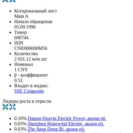
Котировальный лист
Main A
Начало обращения
05.09.1996
Тикер
600744
ISIN
CNE000000M56
Количество
2 031.12 млн шт
Номинал
1 CNY
β - коэффициент
0.51
Входит в индекс
SSE Composite
Лидеры роста в отрасли
0.10%
Datang Huayin Electric Power, акция об.
0.03%
Shenzhen Hopewind Electric, акция об.
0.03%
Zhe Jiang Dong Ri, акция об.