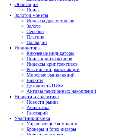
Облигации
Поиск
Золото
и монеты
Индексы драгметаллов
Золото
Серебро
Платина
Палладий
Индикаторы
Ключевые индикаторы
Поиск криптоактивов
Индексы криптоактивов
Российский рынок акций
Мировые рынки акций
Валюты
Доходность ПИФ
Активы пенсионных накоплений
Новости и аналитика
Новости рынка
Аналитика
Глоссарий
Участники
рынка
Управляющие компании
Брокеры и forex-дилеры
Инвестсоветники