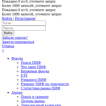
Показано
0
из
0
, уточните запрос
Более 1000 записей, уточните запрос
Показано
0
из
0
, уточните запрос
Более 1000 записей, уточните запрос
Войти
|
Регистрация
Забыли пароль?
Зарегистрироваться
Отмена
×
Фонды
Поиск ПИФ
Что такое ПИФ
Биржевые фонды
ETF
Рэнкинги ПИФ
Рэнкинг ПИФ по доходности
Статистика рынка ПИФ
Акции
Поиск и скринер
Лидеры рынка
Дивидендный календарь