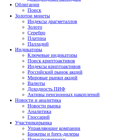
Облигации
Поиск
Золото
и монеты
Индексы драгметаллов
Золото
Серебро
Платина
Палладий
Индикаторы
Ключевые индикаторы
Поиск криптоактивов
Индексы криптоактивов
Российский рынок акций
Мировые рынки акций
Валюты
Доходность ПИФ
Активы пенсионных накоплений
Новости и аналитика
Новости рынка
Аналитика
Глоссарий
Участники
рынка
Управляющие компании
Брокеры и forex-дилеры
Инвестсоветники