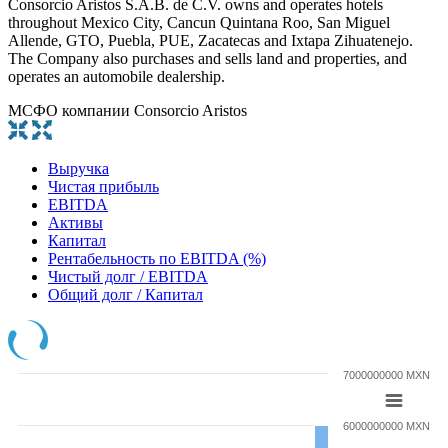
Consorcio Aristos S.A.B. de C.V. owns and operates hotels
throughout Mexico City, Cancun Quintana Roo, San Miguel
Allende, GTO, Puebla, PUE, Zacatecas and Ixtapa Zihuatenejo.
The Company also purchases and sells land and properties, and
operates an automobile dealership.
МСФО компании Consorcio Aristos
Выручка
Чистая прибыль
EBITDA
Активы
Капитал
Рентабельность по EBITDA (%)
Чистый долг / EBITDA
Общий долг / Капитал
7000000000 MXN
6000000000 MXN