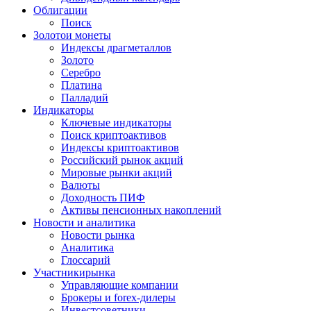
Облигации
Поиск
Золото
и монеты
Индексы драгметаллов
Золото
Серебро
Платина
Палладий
Индикаторы
Ключевые индикаторы
Поиск криптоактивов
Индексы криптоактивов
Российский рынок акций
Мировые рынки акций
Валюты
Доходность ПИФ
Активы пенсионных накоплений
Новости и аналитика
Новости рынка
Аналитика
Глоссарий
Участники
рынка
Управляющие компании
Брокеры и forex-дилеры
Инвестсоветники