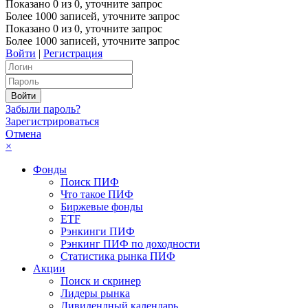
Показано
0
из
0
, уточните запрос
Более 1000 записей, уточните запрос
Показано
0
из
0
, уточните запрос
Более 1000 записей, уточните запрос
Войти
|
Регистрация
Забыли пароль?
Зарегистрироваться
Отмена
×
Фонды
Поиск ПИФ
Что такое ПИФ
Биржевые фонды
ETF
Рэнкинги ПИФ
Рэнкинг ПИФ по доходности
Статистика рынка ПИФ
Акции
Поиск и скринер
Лидеры рынка
Дивидендный календарь