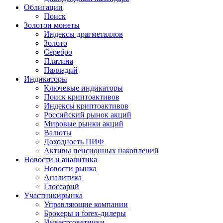
Облигации
Поиск
Золото
и монеты
Индексы драгметаллов
Золото
Серебро
Платина
Палладий
Индикаторы
Ключевые индикаторы
Поиск криптоактивов
Индексы криптоактивов
Российский рынок акций
Мировые рынки акций
Валюты
Доходность ПИФ
Активы пенсионных накоплений
Новости и аналитика
Новости рынка
Аналитика
Глоссарий
Участники
рынка
Управляющие компании
Брокеры и forex-дилеры
Инвестсоветники