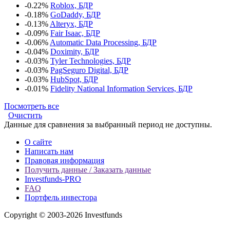
-0.22%
Roblox, БДР
-0.18%
GoDaddy, БДР
-0.13%
Alteryx, БДР
-0.09%
Fair Isaac, БДР
-0.06%
Automatic Data Processing, БДР
-0.04%
Doximity, БДР
-0.03%
Tyler Technologies, БДР
-0.03%
PagSeguro Digital, БДР
-0.03%
HubSpot, БДР
-0.01%
Fidelity National Information Services, БДР
Посмотреть все
Очистить
Данные для сравнения за выбранный период не доступны.
О сайте
Написать нам
Правовая информация
Получить данные / Заказать данные
Investfunds-PRO
FAQ
Портфель инвестора
Copyright © 2003-2026 Investfunds