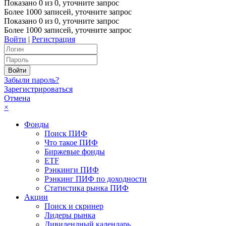
Показано
0
из
0
, уточните запрос
Более 1000 записей, уточните запрос
Показано
0
из
0
, уточните запрос
Более 1000 записей, уточните запрос
Войти
|
Регистрация
Забыли пароль?
Зарегистрироваться
Отмена
×
Фонды
Поиск ПИФ
Что такое ПИФ
Биржевые фонды
ETF
Рэнкинги ПИФ
Рэнкинг ПИФ по доходности
Статистика рынка ПИФ
Акции
Поиск и скринер
Лидеры рынка
Дивидендный календарь