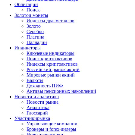
Облигации
Поиск
Золото
и монеты
Индексы драгметаллов
Золото
Серебро
Платина
Палладий
Индикаторы
Ключевые индикаторы
Поиск криптоактивов
Индексы криптоактивов
Российский рынок акций
Мировые рынки акций
Валюты
Доходность ПИФ
Активы пенсионных накоплений
Новости и аналитика
Новости рынка
Аналитика
Глоссарий
Участники
рынка
Управляющие компании
Брокеры и forex-дилеры
Инвестсоветники