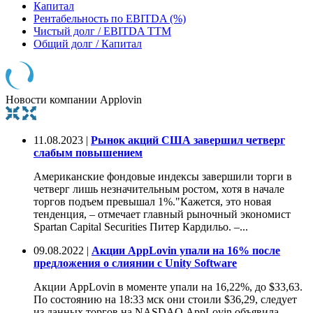
Капитал
Рентабельность по EBITDA (%)
Чистый долг / EBITDA TTM
Общий долг / Капитал
Новости компании Applovin
11.08.2023 |
Рынок акций США завершил четверг
слабым повышением
Американские фондовые индексы завершили торги в
четверг лишь незначительным ростом, хотя в начале
торгов подъем превышал 1%."Кажется, это новая
тенденция, – отмечает главный рыночный экономист
Spartan Capital Securities Питер Кардильо. –...
09.08.2022 |
Акции AppLovin упали на 16% после
предложения о слиянии с Unity Software
Акции AppLovin в моменте упали на 16,22%, до $33,63.
По состоянию на 18:33 мск они стоили $36,29, следует
из данных торгов на NASDAQ.AppLovin объявила