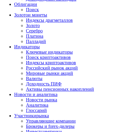
Облигации
Поиск
Золото
и монеты
Индексы драгметаллов
Золото
Серебро
Платина
Палладий
Индикаторы
Ключевые индикаторы
Поиск криптоактивов
Индексы криптоактивов
Российский рынок акций
Мировые рынки акций
Валюты
Доходность ПИФ
Активы пенсионных накоплений
Новости и аналитика
Новости рынка
Аналитика
Глоссарий
Участники
рынка
Управляющие компании
Брокеры и forex-дилеры
Инвестсоветники