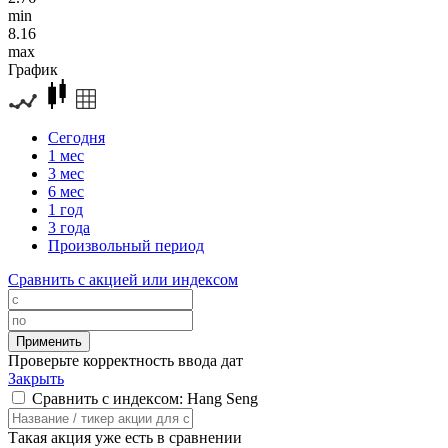
min
8.16
max
График
Сегодня
1 мес
3 мес
6 мес
1 год
3 года
Произвольный период
Сравнить с акцией или индексом
Проверьте корректность ввода дат
Закрыть
Сравнить с индексом: Hang Seng
Такая акция уже есть в сравнении