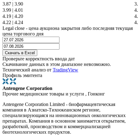
3.87
|
3.90
3
3.99
|
4.01
4
4.19
|
4.20
4
4.22
|
4.24
4
Legal close - цена аукциона закрытия либо последняя текущая
цена торгового дня
Проверьте корректность ввода дат
Скачивание данных в этом диапазоне невозможно.
Технический анализ от
TradingView
Профиль эмитента
Antengene Corporation
Прочие медицинские товары и услуги , Гонконг
Antengene Corporation Limited - биофармацевтическая
компания в Азиатско-Тихоокеанском регионе,
специализирующаяся на инновационных онкологических
препаратах. Компания в основном занимается открытием,
разработкой, производством и коммерциализацией
биотехнологических продуктов.