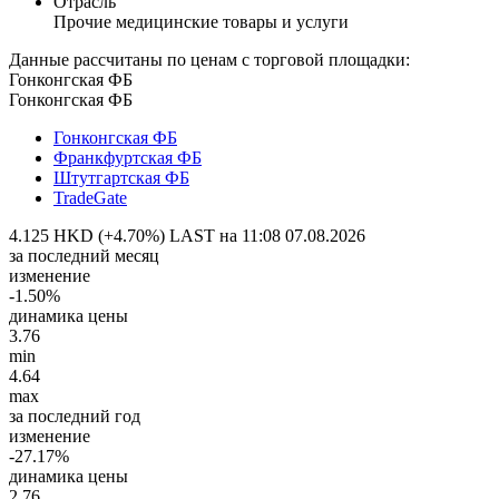
Отрасль
Прочие медицинские товары и услуги
Данные рассчитаны по ценам с торговой площадки:
Гонконгская ФБ
Гонконгская ФБ
Гонконгская ФБ
Франкфуртская ФБ
Штутгартская ФБ
TradeGate
4.125 HKD (+4.70%)
LAST на 11:08 07.08.2026
за последний месяц
изменение
-1.50%
динамика цены
3.76
min
4.64
max
за последний год
изменение
-27.17%
динамика цены
2.76