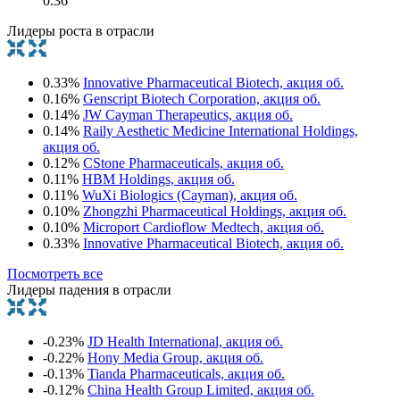
0.36
Лидеры роста в отрасли
0.33%
Innovative Pharmaceutical Biotech, акция об.
0.16%
Genscript Biotech Corporation, акция об.
0.14%
JW Cayman Therapeutics, акция об.
0.14%
Raily Aesthetic Medicine International Holdings,
акция об.
0.12%
CStone Pharmaceuticals, акция об.
0.11%
HBM Holdings, акция об.
0.11%
WuXi Biologics (Cayman), акция об.
0.10%
Zhongzhi Pharmaceutical Holdings, акция об.
0.10%
Microport Cardioflow Medtech, акция об.
0.33%
Innovative Pharmaceutical Biotech, акция об.
Посмотреть все
Лидеры падения в отрасли
-0.23%
JD Health International, акция об.
-0.22%
Hony Media Group, акция об.
-0.13%
Tianda Pharmaceuticals, акция об.
-0.12%
China Health Group Limited, акция об.