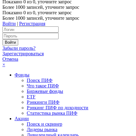
Показано
0
из
0
, уточните запрос
Более 1000 записей, уточните запрос
Показано
0
из
0
, уточните запрос
Более 1000 записей, уточните запрос
Войти
|
Регистрация
Забыли пароль?
Зарегистрироваться
Отмена
×
Фонды
Поиск ПИФ
Что такое ПИФ
Биржевые фонды
ETF
Рэнкинги ПИФ
Рэнкинг ПИФ по доходности
Статистика рынка ПИФ
Акции
Поиск и скринер
Лидеры рынка
Дивидендный календарь