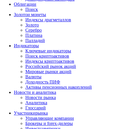
Облигации
Поиск
Золото
и монеты
Индексы драгметаллов
Золото
Серебро
Платина
Палладий
Индикаторы
Ключевые индикаторы
Поиск криптоактивов
Индексы криптоактивов
Российский рынок акций
Мировые рынки акций
Валюты
Доходность ПИФ
Активы пенсионных накоплений
Новости и аналитика
Новости рынка
Аналитика
Глоссарий
Участники
рынка
Управляющие компании
Брокеры и forex-дилеры
Инвестсоветники