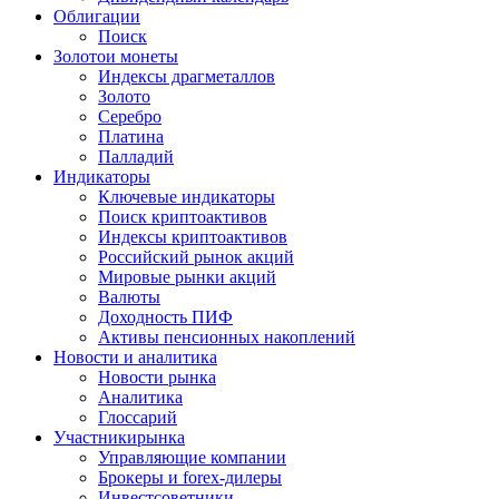
Облигации
Поиск
Золото
и монеты
Индексы драгметаллов
Золото
Серебро
Платина
Палладий
Индикаторы
Ключевые индикаторы
Поиск криптоактивов
Индексы криптоактивов
Российский рынок акций
Мировые рынки акций
Валюты
Доходность ПИФ
Активы пенсионных накоплений
Новости и аналитика
Новости рынка
Аналитика
Глоссарий
Участники
рынка
Управляющие компании
Брокеры и forex-дилеры
Инвестсоветники