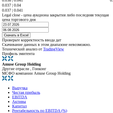
0.038
|
0.041
0
0.037
|
0.04
0.037
|
0.041
Legal close - цена аукциона закрытия либо последняя текущая
цена торгового дня
Проверьте корректность ввода дат
Скачивание данных в этом диапазоне невозможно.
Технический анализ от
TradingView
Профиль эмитента
Amuse Group Holding
Другие отрасли , Гонконг
МСФО компании Amuse Group Holding
Выручка
Чистая прибыль
EBITDA
Активы
Капитал
Рентабельность по EBITDA (%)