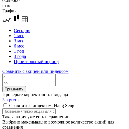
0.049000
max
График
Сегодня
1 мес
3 мес
6 мес
1 год
3 года
Произвольный период
Сравнить с акцией или индексом
Проверьте корректность ввода дат
Закрыть
Сравнить с индексом: Hang Seng
Такая акция уже есть в сравнении
Выбрано максимально возможное количество акций для
сравнения