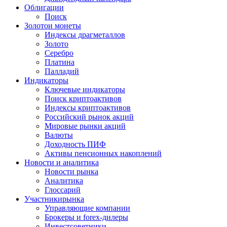
Облигации
Поиск
Золото
и монеты
Индексы драгметаллов
Золото
Серебро
Платина
Палладий
Индикаторы
Ключевые индикаторы
Поиск криптоактивов
Индексы криптоактивов
Российский рынок акций
Мировые рынки акций
Валюты
Доходность ПИФ
Активы пенсионных накоплений
Новости и аналитика
Новости рынка
Аналитика
Глоссарий
Участники
рынка
Управляющие компании
Брокеры и forex-дилеры
Инвестсоветники