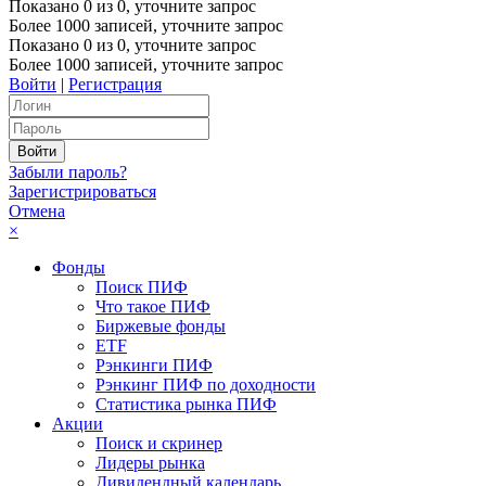
Показано
0
из
0
, уточните запрос
Более 1000 записей, уточните запрос
Показано
0
из
0
, уточните запрос
Более 1000 записей, уточните запрос
Войти
|
Регистрация
Забыли пароль?
Зарегистрироваться
Отмена
×
Фонды
Поиск ПИФ
Что такое ПИФ
Биржевые фонды
ETF
Рэнкинги ПИФ
Рэнкинг ПИФ по доходности
Статистика рынка ПИФ
Акции
Поиск и скринер
Лидеры рынка
Дивидендный календарь