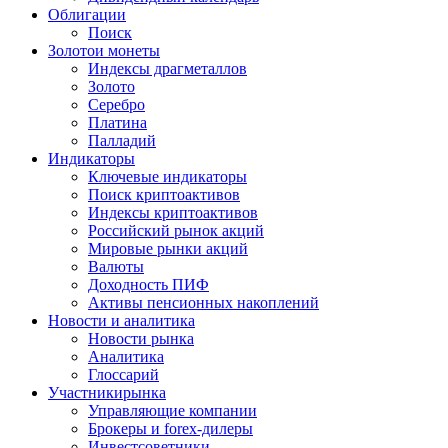
Облигации
Поиск
Золото
и монеты
Индексы драгметаллов
Золото
Серебро
Платина
Палладий
Индикаторы
Ключевые индикаторы
Поиск криптоактивов
Индексы криптоактивов
Российский рынок акций
Мировые рынки акций
Валюты
Доходность ПИФ
Активы пенсионных накоплений
Новости и аналитика
Новости рынка
Аналитика
Глоссарий
Участники
рынка
Управляющие компании
Брокеры и forex-дилеры
Инвестсоветники