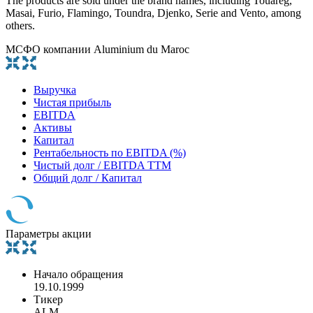
The products are sold under the brand names, including Touareg,
Masai, Furio, Flamingo, Toundra, Djenko, Serie and Vento, among
others.
МСФО компании Aluminium du Maroc
Выручка
Чистая прибыль
EBITDA
Активы
Капитал
Рентабельность по EBITDA (%)
Чистый долг / EBITDA TTM
Общий долг / Капитал
Параметры акции
Начало обращения
19.10.1999
Тикер
ALM