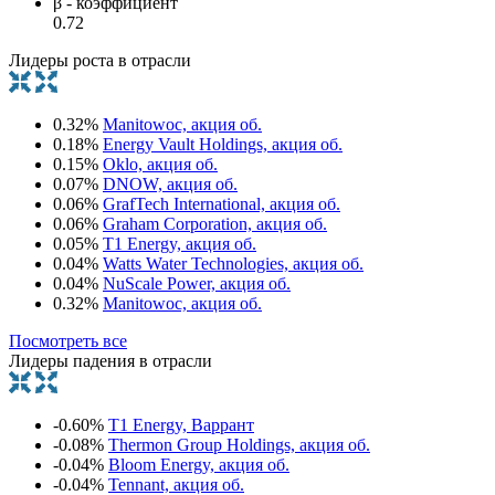
β - коэффициент
0.72
Лидеры роста в отрасли
0.32%
Manitowoc, акция об.
0.18%
Energy Vault Holdings, акция об.
0.15%
Oklo, акция об.
0.07%
DNOW, акция об.
0.06%
GrafTech International, акция об.
0.06%
Graham Corporation, акция об.
0.05%
T1 Energy, акция об.
0.04%
Watts Water Technologies, акция об.
0.04%
NuScale Power, акция об.
0.32%
Manitowoc, акция об.
Посмотреть все
Лидеры падения в отрасли
-0.60%
T1 Energy, Варрант
-0.08%
Thermon Group Holdings, акция об.
-0.04%
Bloom Energy, акция об.
-0.04%
Tennant, акция об.