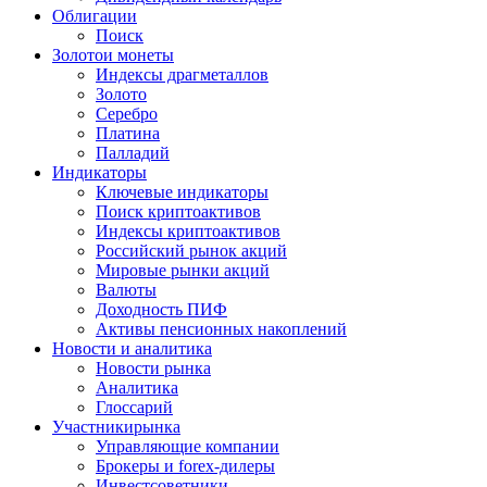
Облигации
Поиск
Золото
и монеты
Индексы драгметаллов
Золото
Серебро
Платина
Палладий
Индикаторы
Ключевые индикаторы
Поиск криптоактивов
Индексы криптоактивов
Российский рынок акций
Мировые рынки акций
Валюты
Доходность ПИФ
Активы пенсионных накоплений
Новости и аналитика
Новости рынка
Аналитика
Глоссарий
Участники
рынка
Управляющие компании
Брокеры и forex-дилеры
Инвестсоветники