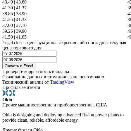
43.40
|
43.60
4
41.30
|
41.37
3
38.85
|
38.90
4
41.25
|
41.33
3
37.00
|
37.10
3
39.25
|
39.90
4
41.50
|
41.65
4
Legal close - цена аукциона закрытия либо последняя текущая
цена торгового дня
Проверьте корректность ввода дат
Скачивание данных в этом диапазоне невозможно.
Технический анализ от
TradingView
Профиль эмитента
Oklo
Прочее машиностроение и приборостроение , США
Oklo is designing and deploying advanced fission power plants to
provide clean, reliable, affordable energy.
Другие бумаги Oklo