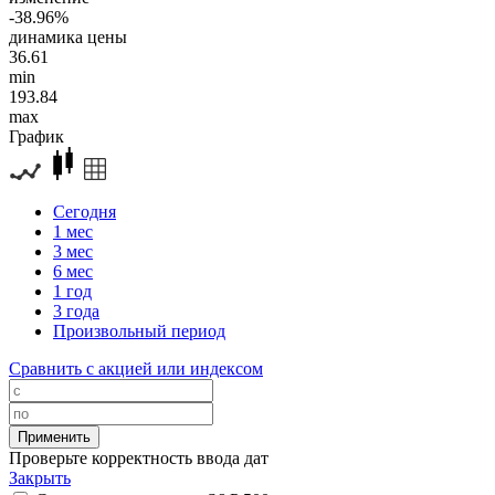
-38.96%
динамика цены
36.61
min
193.84
max
График
Сегодня
1 мес
3 мес
6 мес
1 год
3 года
Произвольный период
Сравнить с акцией или индексом
Проверьте корректность ввода дат
Закрыть