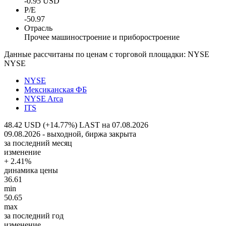
-0.95 USD
P/E
-50.97
Отрасль
Прочее машиностроение и приборостроение
Данные рассчитаны по ценам с торговой площадки: NYSE
NYSE
NYSE
Мексиканская ФБ
NYSE Arca
ITS
48.42 USD (+14.77%)
LAST на 07.08.2026
09.08.2026 - выходной, биржа закрыта
за последний месяц
изменение
+ 2.41%
динамика цены
36.61
min
50.65
max
за последний год
изменение