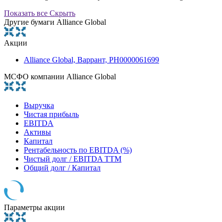
Показать все
Скрыть
Другие бумаги Alliance Global
Акции
Alliance Global, Варрант, PH0000061699
МСФО компании Alliance Global
Выручка
Чистая прибыль
EBITDA
Активы
Капитал
Рентабельность по EBITDA (%)
Чистый долг / EBITDA TTM
Общий долг / Капитал
Параметры акции