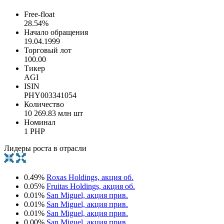
Free-float
28.54%
Начало обращения
19.04.1999
Торговый лот
100.00
Тикер
AGI
ISIN
PHY003341054
Количество
10 269.83 млн шт
Номинал
1 PHP
Лидеры роста в отрасли
0.49%
Roxas Holdings, акция об.
0.05%
Fruitas Holdings, акция об.
0.01%
San Miguel, акция прив.
0.01%
San Miguel, акция прив.
0.01%
San Miguel, акция прив.
0.00%
San Miguel, акция прив.