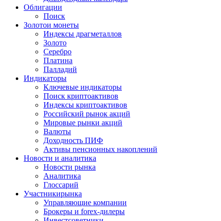
Облигации
Поиск
Золото
и монеты
Индексы драгметаллов
Золото
Серебро
Платина
Палладий
Индикаторы
Ключевые индикаторы
Поиск криптоактивов
Индексы криптоактивов
Российский рынок акций
Мировые рынки акций
Валюты
Доходность ПИФ
Активы пенсионных накоплений
Новости и аналитика
Новости рынка
Аналитика
Глоссарий
Участники
рынка
Управляющие компании
Брокеры и forex-дилеры
Инвестсоветники