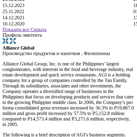
15.12.2023
1
25.11.2022
0
14.12.2021
1
10.12.2020
1
Показать все
Скрыть
Профиль эмитента
Alliance Global
Производство продуктов и напитков , Филиппины
Alliance Global Group, Inc. is one of the Philippines’ largest
conglomerates, with interests in the food and beverage industry, real
estate development and quick service restaurants. AGI is a holding
company for a group of companies controlled by the Tan Family.
Through its subsidiaries, associates and other investments, the
Company operates a diversified range of businesses in the
Philippines that focus on developing products and services that cater
to the growing Philippine middle class. In 2006, the Company’s pro
forma consolidated gross revenues increased by 36.3% to P19,867.0
million and gross profit increased by 57.5% to P5,152.8 million
compared to P14,573.4 million and P3,271.6 million, respectively,
in 2005.
The following is a brief description of AGI’s business segments.