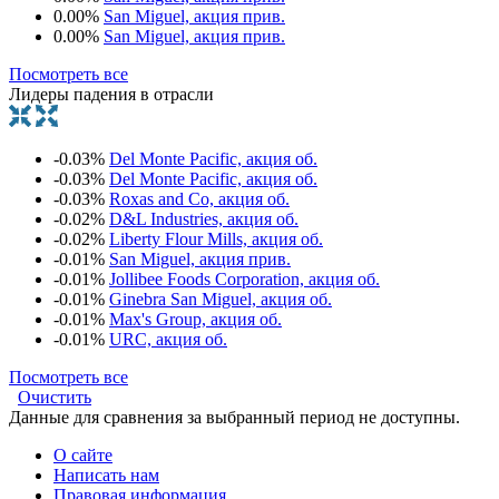
0.00%
San Miguel, акция прив.
0.00%
San Miguel, акция прив.
Посмотреть все
Лидеры падения в отрасли
-0.03%
Del Monte Pacific, акция об.
-0.03%
Del Monte Pacific, акция об.
-0.03%
Roxas and Co, акция об.
-0.02%
D&L Industries, акция об.
-0.02%
Liberty Flour Mills, акция об.
-0.01%
San Miguel, акция прив.
-0.01%
Jollibee Foods Corporation, акция об.
-0.01%
Ginebra San Miguel, акция об.
-0.01%
Max's Group, акция об.
-0.01%
URC, акция об.
Посмотреть все
Очистить
Данные для сравнения за выбранный период не доступны.
О сайте
Написать нам
Правовая информация