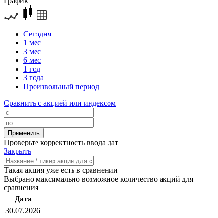
График
Сегодня
1 мес
3 мес
6 мес
1 год
3 года
Произвольный период
Сравнить с акцией или индексом
Проверьте корректность ввода дат
Закрыть
Такая акция уже есть в сравнении
Выбрано максимально возможное количество акций для
сравнения
Дата
30.07.2026