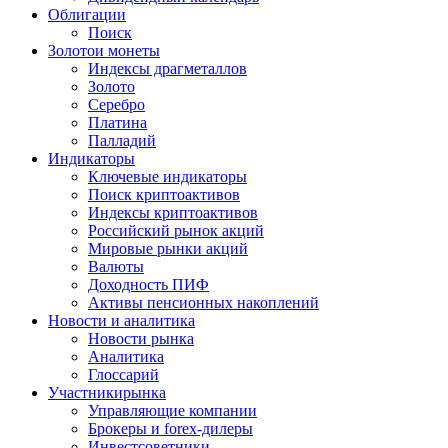
Облигации
Поиск
Золото
и монеты
Индексы драгметаллов
Золото
Серебро
Платина
Палладий
Индикаторы
Ключевые индикаторы
Поиск криптоактивов
Индексы криптоактивов
Российский рынок акций
Мировые рынки акций
Валюты
Доходность ПИФ
Активы пенсионных накоплений
Новости и аналитика
Новости рынка
Аналитика
Глоссарий
Участники
рынка
Управляющие компании
Брокеры и forex-дилеры
Инвестсоветники