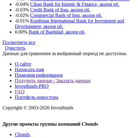
-0.04%
Cihan Bank for Islamic & Finance, акция об.
-0.03%
Credit Bank of Iraq, акция об.
-0.02%
Commercial Bank of Iraq, акция об.
-0.01%
Kurdistan International Bank for Investment and
Development, акция об.
0.00%
Bank of Baghdad, акция об.
Посмотреть все
Очистить
Данные для сравнения за выбранный период не доступны.
О сайте
Написать нам
Правовая информация
Получить данные / Заказать данные
Investfunds-PRO
FAQ
Портфель инвестора
Copyright © 2003-2026 Investfunds
Другие проекты группы компаний Cbonds
Cbonds