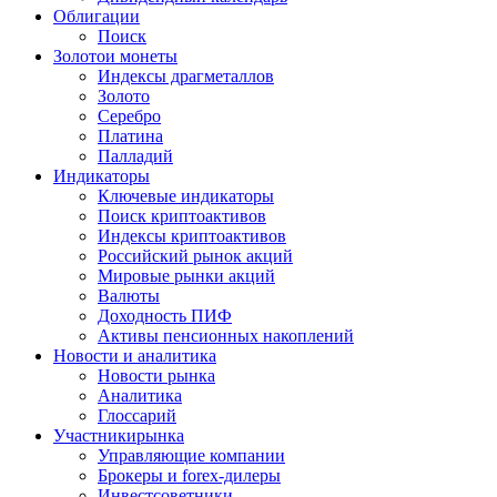
Облигации
Поиск
Золото
и монеты
Индексы драгметаллов
Золото
Серебро
Платина
Палладий
Индикаторы
Ключевые индикаторы
Поиск криптоактивов
Индексы криптоактивов
Российский рынок акций
Мировые рынки акций
Валюты
Доходность ПИФ
Активы пенсионных накоплений
Новости и аналитика
Новости рынка
Аналитика
Глоссарий
Участники
рынка
Управляющие компании
Брокеры и forex-дилеры
Инвестсоветники