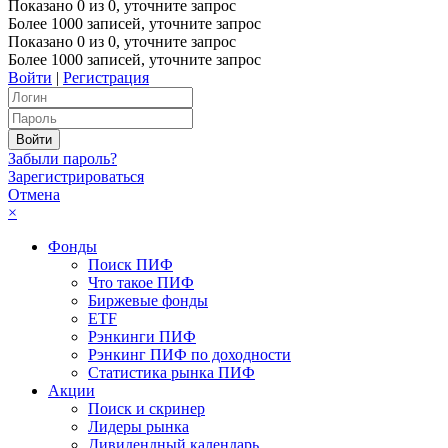
Показано
0
из
0
, уточните запрос
Более 1000 записей, уточните запрос
Показано
0
из
0
, уточните запрос
Более 1000 записей, уточните запрос
Войти
|
Регистрация
Забыли пароль?
Зарегистрироваться
Отмена
×
Фонды
Поиск ПИФ
Что такое ПИФ
Биржевые фонды
ETF
Рэнкинги ПИФ
Рэнкинг ПИФ по доходности
Статистика рынка ПИФ
Акции
Поиск и скринер
Лидеры рынка
Дивидендный календарь