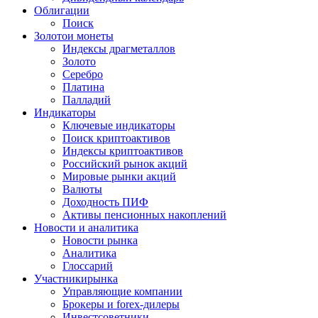
Облигации
Поиск
Золото
и монеты
Индексы драгметаллов
Золото
Серебро
Платина
Палладий
Индикаторы
Ключевые индикаторы
Поиск криптоактивов
Индексы криптоактивов
Российский рынок акций
Мировые рынки акций
Валюты
Доходность ПИФ
Активы пенсионных накоплений
Новости и аналитика
Новости рынка
Аналитика
Глоссарий
Участники
рынка
Управляющие компании
Брокеры и forex-дилеры
Инвестсоветники