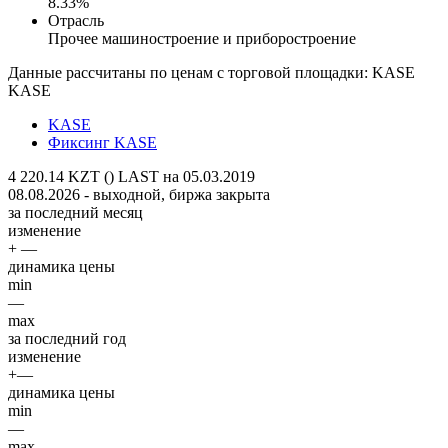
8.33%
Отрасль
Прочее машиностроение и приборостроение
Данные рассчитаны по ценам с торговой площадки: KASE
KASE
KASE
Фиксинг KASE
4 220.14 KZT ()
LAST на 05.03.2019
08.08.2026 - выходной, биржа закрыта
за последний месяц
изменение
+ —
динамика цены
min
—
max
за последний год
изменение
+—
динамика цены
min
—
max