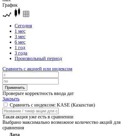
График
Сегодня
1 мес
3 мес
6 мес
1 год
3 года
Произвольный период
Сравнить с акцией или индексом
Проверьте корректность ввода дат
Закрыть
Сравнить с индексом: KASE (Казахстан)
Такая акция уже есть в сравнении
Выбрано максимально возможное количество акций для
сравнения
Дата