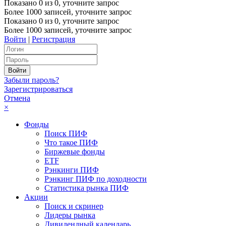
Показано
0
из
0
, уточните запрос
Более 1000 записей, уточните запрос
Показано
0
из
0
, уточните запрос
Более 1000 записей, уточните запрос
Войти
|
Регистрация
Забыли пароль?
Зарегистрироваться
Отмена
×
Фонды
Поиск ПИФ
Что такое ПИФ
Биржевые фонды
ETF
Рэнкинги ПИФ
Рэнкинг ПИФ по доходности
Статистика рынка ПИФ
Акции
Поиск и скринер
Лидеры рынка
Дивидендный календарь