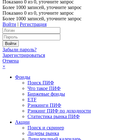
Показано
0
из
0
, уточните запрос
Более 1000 записей, уточните запрос
Показано
0
из
0
, уточните запрос
Более 1000 записей, уточните запрос
Войти
|
Регистрация
Забыли пароль?
Зарегистрироваться
Отмена
×
Фонды
Поиск ПИФ
Что такое ПИФ
Биржевые фонды
ETF
Рэнкинги ПИФ
Рэнкинг ПИФ по доходности
Статистика рынка ПИФ
Акции
Поиск и скринер
Лидеры рынка
Дивидендный календарь