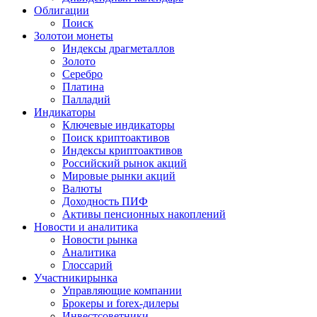
Облигации
Поиск
Золото
и монеты
Индексы драгметаллов
Золото
Серебро
Платина
Палладий
Индикаторы
Ключевые индикаторы
Поиск криптоактивов
Индексы криптоактивов
Российский рынок акций
Мировые рынки акций
Валюты
Доходность ПИФ
Активы пенсионных накоплений
Новости и аналитика
Новости рынка
Аналитика
Глоссарий
Участники
рынка
Управляющие компании
Брокеры и forex-дилеры
Инвестсоветники