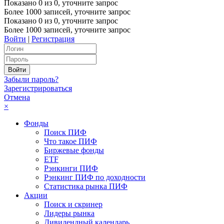
Показано
0
из
0
, уточните запрос
Более 1000 записей, уточните запрос
Показано
0
из
0
, уточните запрос
Более 1000 записей, уточните запрос
Войти
|
Регистрация
Забыли пароль?
Зарегистрироваться
Отмена
×
Фонды
Поиск ПИФ
Что такое ПИФ
Биржевые фонды
ETF
Рэнкинги ПИФ
Рэнкинг ПИФ по доходности
Статистика рынка ПИФ
Акции
Поиск и скринер
Лидеры рынка
Дивидендный календарь