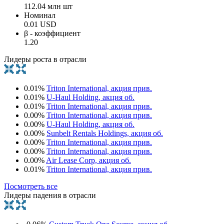
112.04 млн шт
Номинал
0.01 USD
β - коэффициент
1.20
Лидеры роста в отрасли
0.01%
Triton International, акция прив.
0.01%
U-Haul Holding, акция об.
0.01%
Triton International, акция прив.
0.00%
Triton International, акция прив.
0.00%
U-Haul Holding, акция об.
0.00%
Sunbelt Rentals Holdings, акция об.
0.00%
Triton International, акция прив.
0.00%
Triton International, акция прив.
0.00%
Air Lease Corp, акция об.
0.01%
Triton International, акция прив.
Посмотреть все
Лидеры падения в отрасли