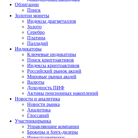
Облигации
Поиск
Золото
и монеты
Индексы драгметаллов
Золото
Серебро
Платина
Палладий
Индикаторы
Ключевые индикаторы
Поиск криптоактивов
Индексы криптоактивов
Российский рынок акций
Мировые рынки акций
Валюты
Доходность ПИФ
Активы пенсионных накоплений
Новости и аналитика
Новости рынка
Аналитика
Глоссарий
Участники
рынка
Управляющие компании
Брокеры и forex-дилеры
Инвестсоветники