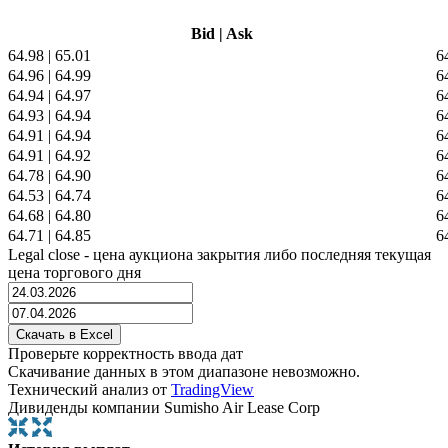
Bid
|
Ask
64.98
|
65.01
6
64.96
|
64.99
6
64.94
|
64.97
6
64.93
|
64.94
6
64.91
|
64.94
6
64.91
|
64.92
6
64.78
|
64.90
6
64.53
|
64.74
6
64.68
|
64.80
6
64.71
|
64.85
6
Legal close - цена аукциона закрытия либо последняя текущая
цена торгового дня
Проверьте корректность ввода дат
Скачивание данных в этом диапазоне невозможно.
Технический анализ от
TradingView
Дивиденды компании Sumisho Air Lease Corp