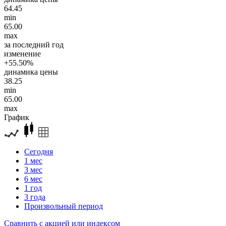
64.45
min
65.00
max
за последний год
изменение
+55.50%
динамика цены
38.25
min
65.00
max
График
Сегодня
1 мес
3 мес
6 мес
1 год
3 года
Произвольный период
Сравнить с акцией или индексом