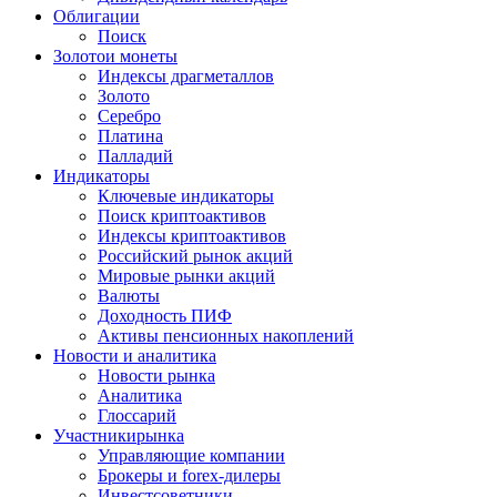
Облигации
Поиск
Золото
и монеты
Индексы драгметаллов
Золото
Серебро
Платина
Палладий
Индикаторы
Ключевые индикаторы
Поиск криптоактивов
Индексы криптоактивов
Российский рынок акций
Мировые рынки акций
Валюты
Доходность ПИФ
Активы пенсионных накоплений
Новости и аналитика
Новости рынка
Аналитика
Глоссарий
Участники
рынка
Управляющие компании
Брокеры и forex-дилеры
Инвестсоветники