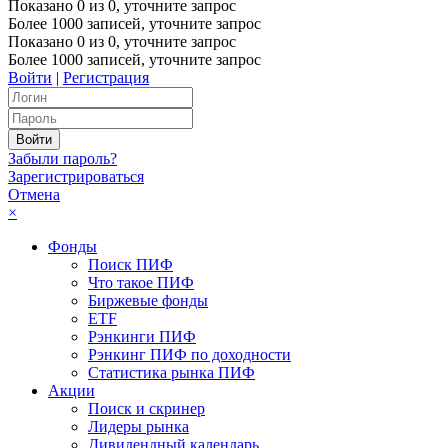
Показано
0
из
0
, уточните запрос
Более 1000 записей, уточните запрос
Показано
0
из
0
, уточните запрос
Более 1000 записей, уточните запрос
Войти
|
Регистрация
Забыли пароль?
Зарегистрироваться
Отмена
×
Фонды
Поиск ПИФ
Что такое ПИФ
Биржевые фонды
ETF
Рэнкинги ПИФ
Рэнкинг ПИФ по доходности
Статистика рынка ПИФ
Акции
Поиск и скринер
Лидеры рынка
Дивидендный календарь