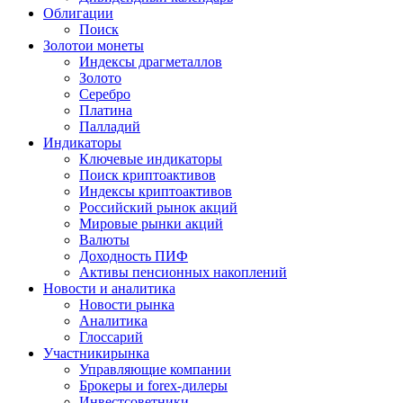
Облигации
Поиск
Золото
и монеты
Индексы драгметаллов
Золото
Серебро
Платина
Палладий
Индикаторы
Ключевые индикаторы
Поиск криптоактивов
Индексы криптоактивов
Российский рынок акций
Мировые рынки акций
Валюты
Доходность ПИФ
Активы пенсионных накоплений
Новости и аналитика
Новости рынка
Аналитика
Глоссарий
Участники
рынка
Управляющие компании
Брокеры и forex-дилеры
Инвестсоветники