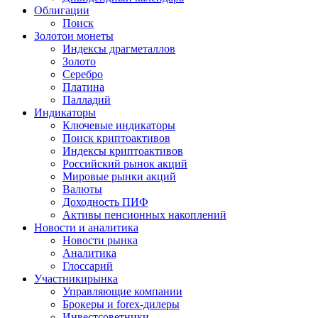
Облигации
Поиск
Золото
и монеты
Индексы драгметаллов
Золото
Серебро
Платина
Палладий
Индикаторы
Ключевые индикаторы
Поиск криптоактивов
Индексы криптоактивов
Российский рынок акций
Мировые рынки акций
Валюты
Доходность ПИФ
Активы пенсионных накоплений
Новости и аналитика
Новости рынка
Аналитика
Глоссарий
Участники
рынка
Управляющие компании
Брокеры и forex-дилеры
Инвестсоветники