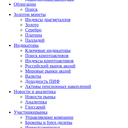
Облигации
Поиск
Золото
и монеты
Индексы драгметаллов
Золото
Серебро
Платина
Палладий
Индикаторы
Ключевые индикаторы
Поиск криптоактивов
Индексы криптоактивов
Российский рынок акций
Мировые рынки акций
Валюты
Доходность ПИФ
Активы пенсионных накоплений
Новости и аналитика
Новости рынка
Аналитика
Глоссарий
Участники
рынка
Управляющие компании
Брокеры и forex-дилеры
Инвестсоветники