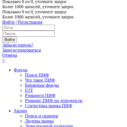
Показано
0
из
0
, уточните запрос
Более 1000 записей, уточните запрос
Показано
0
из
0
, уточните запрос
Более 1000 записей, уточните запрос
Войти
|
Регистрация
Забыли пароль?
Зарегистрироваться
Отмена
×
Фонды
Поиск ПИФ
Что такое ПИФ
Биржевые фонды
ETF
Рэнкинги ПИФ
Рэнкинг ПИФ по доходности
Статистика рынка ПИФ
Акции
Поиск и скринер
Лидеры рынка
Дивидендный календарь