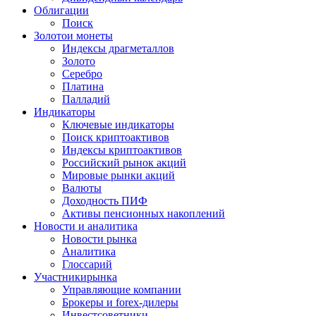
Облигации
Поиск
Золото
и монеты
Индексы драгметаллов
Золото
Серебро
Платина
Палладий
Индикаторы
Ключевые индикаторы
Поиск криптоактивов
Индексы криптоактивов
Российский рынок акций
Мировые рынки акций
Валюты
Доходность ПИФ
Активы пенсионных накоплений
Новости и аналитика
Новости рынка
Аналитика
Глоссарий
Участники
рынка
Управляющие компании
Брокеры и forex-дилеры
Инвестсоветники