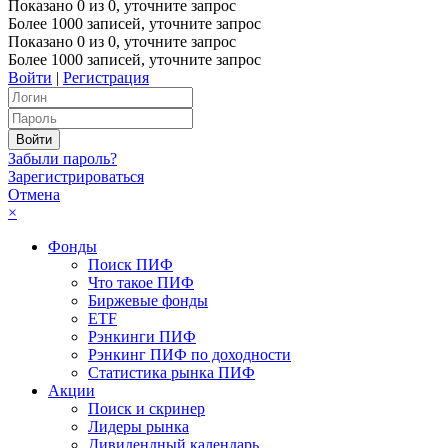
Показано
0
из
0
, уточните запрос
Более 1000 записей, уточните запрос
Показано
0
из
0
, уточните запрос
Более 1000 записей, уточните запрос
Войти
|
Регистрация
Забыли пароль?
Зарегистрироваться
Отмена
×
Фонды
Поиск ПИФ
Что такое ПИФ
Биржевые фонды
ETF
Рэнкинги ПИФ
Рэнкинг ПИФ по доходности
Статистика рынка ПИФ
Акции
Поиск и скринер
Лидеры рынка
Дивидендный календарь