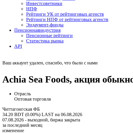
Инвестсоветники
НПФ
Рейтинги УК от рейтинговых агенств
Рейтинги НПФ от рейтинговых агенств
Эндаумент-фонды
Пенсионная
индустрия
Пенсионные рейтинги
Статистика рынка
API
Ваш аккаунт удален, спасибо, что были с нами
Achia Sea Foods, акция обык
Отрасль
Оптовая торговля
Читтагонгская ФБ
34.20 BDT (0.00%)
LAST на 06.08.2026
07.08.2026 - выходной, биржа закрыта
за последний месяц
изменение