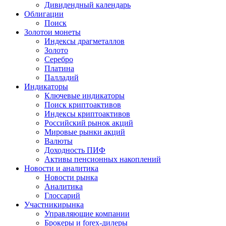
Дивидендный календарь
Облигации
Поиск
Золото
и монеты
Индексы драгметаллов
Золото
Серебро
Платина
Палладий
Индикаторы
Ключевые индикаторы
Поиск криптоактивов
Индексы криптоактивов
Российский рынок акций
Мировые рынки акций
Валюты
Доходность ПИФ
Активы пенсионных накоплений
Новости и аналитика
Новости рынка
Аналитика
Глоссарий
Участники
рынка
Управляющие компании
Брокеры и forex-дилеры