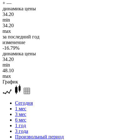
+ —
динамика цены
34.20
min
34.20
max
за последний год
изменение
-16.79%
динамика цены
34.20
min
48.10
max
График
Сегодня
1 мес
3 мес
6 мес
1 год
3 года
Произвольный период