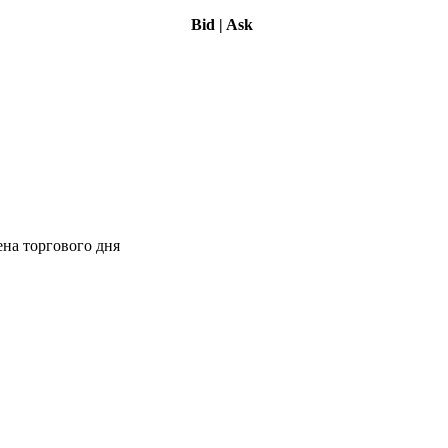
Bid
|
Ask
ена торгового дня