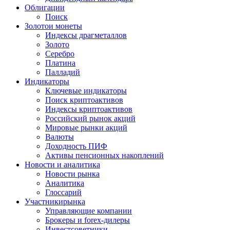
Облигации
Поиск
Золото
и монеты
Индексы драгметаллов
Золото
Серебро
Платина
Палладий
Индикаторы
Ключевые индикаторы
Поиск криптоактивов
Индексы криптоактивов
Российский рынок акций
Мировые рынки акций
Валюты
Доходность ПИФ
Активы пенсионных накоплений
Новости и аналитика
Новости рынка
Аналитика
Глоссарий
Участники
рынка
Управляющие компании
Брокеры и forex-дилеры
Инвестсоветники