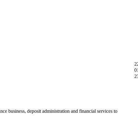
2
0
2
ce business, deposit administration and financial services to