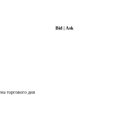
Bid
|
Ask
ена торгового дня