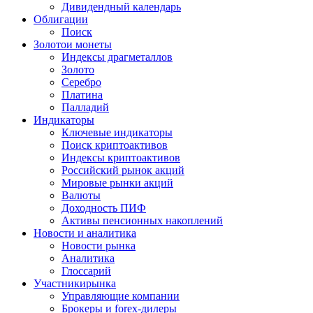
Дивидендный календарь
Облигации
Поиск
Золото
и монеты
Индексы драгметаллов
Золото
Серебро
Платина
Палладий
Индикаторы
Ключевые индикаторы
Поиск криптоактивов
Индексы криптоактивов
Российский рынок акций
Мировые рынки акций
Валюты
Доходность ПИФ
Активы пенсионных накоплений
Новости и аналитика
Новости рынка
Аналитика
Глоссарий
Участники
рынка
Управляющие компании
Брокеры и forex-дилеры