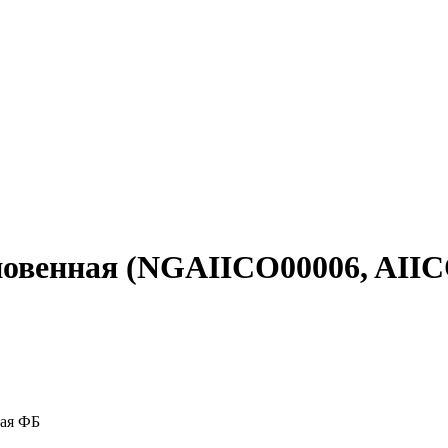
новенная (NGAIICO00006, AIIC
кая ФБ