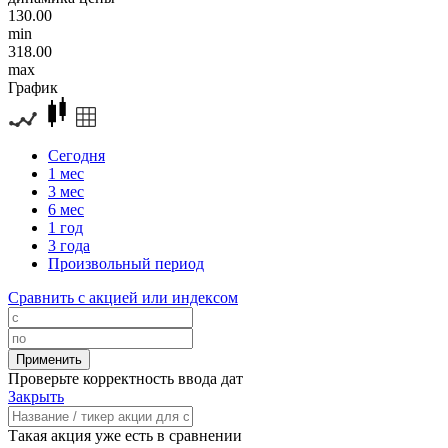
130.00
min
318.00
max
График
Сегодня
1 мес
3 мес
6 мес
1 год
3 года
Произвольный период
Сравнить с акцией или индексом
Проверьте корректность ввода дат
Закрыть
Такая акция уже есть в сравнении