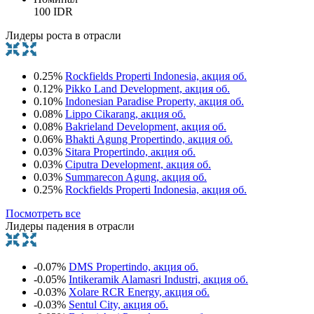
100 IDR
Лидеры роста в отрасли
0.25%
Rockfields Properti Indonesia, акция об.
0.12%
Pikko Land Development, акция об.
0.10%
Indonesian Paradise Property, акция об.
0.08%
Lippo Cikarang, акция об.
0.08%
Bakrieland Development, акция об.
0.06%
Bhakti Agung Propertindo, акция об.
0.03%
Sitara Propertindo, акция об.
0.03%
Ciputra Development, акция об.
0.03%
Summarecon Agung, акция об.
0.25%
Rockfields Properti Indonesia, акция об.
Посмотреть все
Лидеры падения в отрасли
-0.07%
DMS Propertindo, акция об.
-0.05%
Intikeramik Alamasri Industri, акция об.
-0.03%
Xolare RCR Energy, акция об.
-0.03%
Sentul City, акция об.