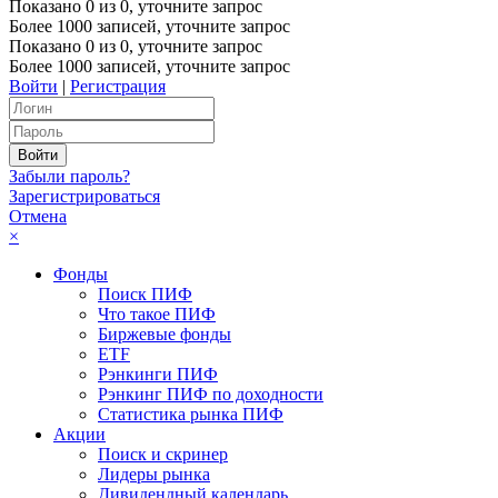
Показано
0
из
0
, уточните запрос
Более 1000 записей, уточните запрос
Показано
0
из
0
, уточните запрос
Более 1000 записей, уточните запрос
Войти
|
Регистрация
Забыли пароль?
Зарегистрироваться
Отмена
×
Фонды
Поиск ПИФ
Что такое ПИФ
Биржевые фонды
ETF
Рэнкинги ПИФ
Рэнкинг ПИФ по доходности
Статистика рынка ПИФ
Акции
Поиск и скринер
Лидеры рынка
Дивидендный календарь