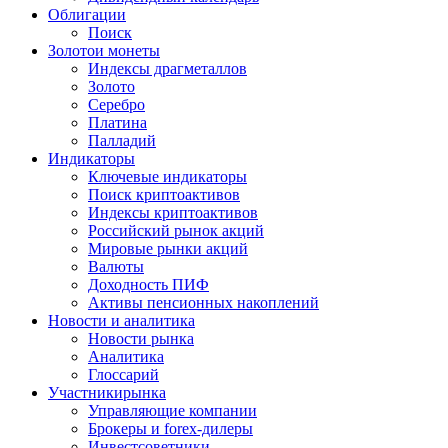
Облигации
Поиск
Золото
и монеты
Индексы драгметаллов
Золото
Серебро
Платина
Палладий
Индикаторы
Ключевые индикаторы
Поиск криптоактивов
Индексы криптоактивов
Российский рынок акций
Мировые рынки акций
Валюты
Доходность ПИФ
Активы пенсионных накоплений
Новости и аналитика
Новости рынка
Аналитика
Глоссарий
Участники
рынка
Управляющие компании
Брокеры и forex-дилеры
Инвестсоветники