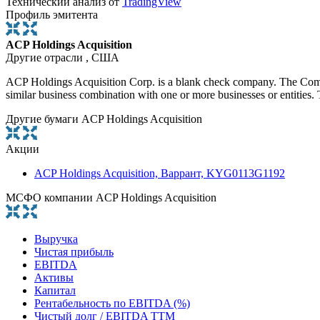
Технический анализ от
TradingView
Профиль эмитента
ACP Holdings Acquisition
Другие отрасли , США
ACP Holdings Acquisition Corp. is a blank check company. The Compan
similar business combination with one or more businesses or entitie
Другие бумаги ACP Holdings Acquisition
Акции
ACP Holdings Acquisition, Варрант, KYG0113G1192
МСФО компании ACP Holdings Acquisition
Выручка
Чистая прибыль
EBITDA
Активы
Капитал
Рентабельность по EBITDA (%)
Чистый долг / EBITDA TTM