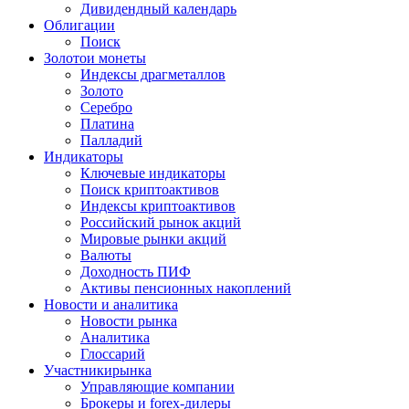
Дивидендный календарь
Облигации
Поиск
Золото
и монеты
Индексы драгметаллов
Золото
Серебро
Платина
Палладий
Индикаторы
Ключевые индикаторы
Поиск криптоактивов
Индексы криптоактивов
Российский рынок акций
Мировые рынки акций
Валюты
Доходность ПИФ
Активы пенсионных накоплений
Новости и аналитика
Новости рынка
Аналитика
Глоссарий
Участники
рынка
Управляющие компании
Брокеры и forex-дилеры