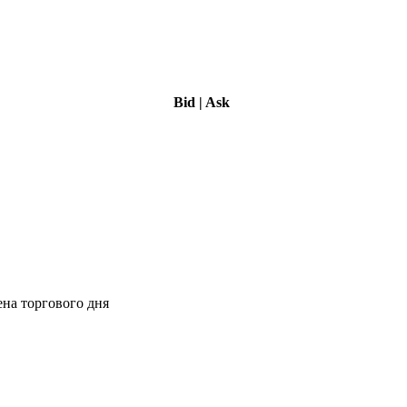
Bid
|
Ask
ена торгового дня