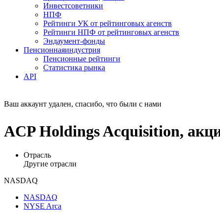
Инвестсоветники
НПФ
Рейтинги УК от рейтинговых агенств
Рейтинги НПФ от рейтинговых агенств
Эндаумент-фонды
Пенсионная
индустрия
Пенсионные рейтинги
Статистика рынка
API
Ваш аккаунт удален, спасибо, что были с нами
ACP Holdings Acquisition, а
Отрасль
Другие отрасли
NASDAQ
NASDAQ
NYSE Arca