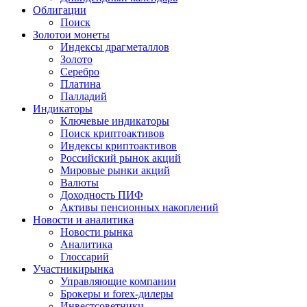
Облигации
Поиск
Золото
и монеты
Индексы драгметаллов
Золото
Серебро
Платина
Палладий
Индикаторы
Ключевые индикаторы
Поиск криптоактивов
Индексы криптоактивов
Российский рынок акций
Мировые рынки акций
Валюты
Доходность ПИФ
Активы пенсионных накоплений
Новости и аналитика
Новости рынка
Аналитика
Глоссарий
Участники
рынка
Управляющие компании
Брокеры и forex-дилеры
Инвестсоветники