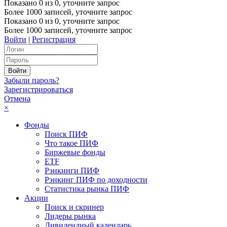
Показано
0
из
0
, уточните запрос
Более 1000 записей, уточните запрос
Показано
0
из
0
, уточните запрос
Более 1000 записей, уточните запрос
Войти
|
Регистрация
Забыли пароль?
Зарегистрироваться
Отмена
×
Фонды
Поиск ПИФ
Что такое ПИФ
Биржевые фонды
ETF
Рэнкинги ПИФ
Рэнкинг ПИФ по доходности
Статистика рынка ПИФ
Акции
Поиск и скринер
Лидеры рынка
Дивидендный календарь