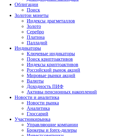
Облигации
Поиск
Золото
и монеты
Индексы драгметаллов
Золото
Серебро
Платина
Палладий
Индикаторы
Ключевые индикаторы
Поиск криптоактивов
Индексы криптоактивов
Российский рынок акций
Мировые рынки акций
Валюты
Доходность ПИФ
Активы пенсионных накоплений
Новости и аналитика
Новости рынка
Аналитика
Глоссарий
Участники
рынка
Управляющие компании
Брокеры и forex-дилеры
Инвестсоветники