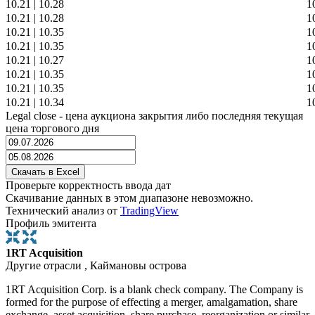
10.21
|
10.28
1
10.21
|
10.28
1
10.21
|
10.35
1
10.21
|
10.35
1
10.21
|
10.27
1
10.21
|
10.35
1
10.21
|
10.35
1
10.21
|
10.34
1
Legal close - цена аукциона закрытия либо последняя текущая
цена торгового дня
Проверьте корректность ввода дат
Скачивание данных в этом диапазоне невозможно.
Технический анализ от
TradingView
Профиль эмитента
1RT Acquisition
Другие отрасли , Каймановы острова
1RT Acquisition Corp. is a blank check company. The Company is
formed for the purpose of effecting a merger, amalgamation, share
exchange, asset acquisition, share purchase, reorganization or similar