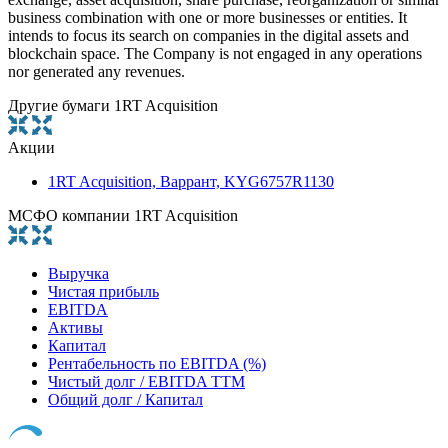
business combination with one or more businesses or entities. It
intends to focus its search on companies in the digital assets and
blockchain space. The Company is not engaged in any operations
nor generated any revenues.
Другие бумаги 1RT Acquisition
Акции
1RT Acquisition, Варрант, KYG6757R1130
МСФО компании 1RT Acquisition
Выручка
Чистая прибыль
EBITDA
Активы
Капитал
Рентабельность по EBITDA (%)
Чистый долг / EBITDA TTM
Общий долг / Капитал