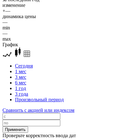
изменение
+—
динамика цены
—
min
—
max
График
Сегодня
1 мес
3 мес
6 мес
1 год
3 года
Произвольный период
Сравнить с акцией или индексом
Проверьте корректность ввода дат