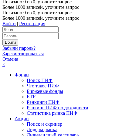
Показано
0
из
0
, уточните запрос
Более 1000 записей, уточните запрос
Показано
0
из
0
, уточните запрос
Более 1000 записей, уточните запрос
Войти
|
Регистрация
Забыли пароль?
Зарегистрироваться
Отмена
×
Фонды
Поиск ПИФ
Что такое ПИФ
Биржевые фонды
ETF
Рэнкинги ПИФ
Рэнкинг ПИФ по доходности
Статистика рынка ПИФ
Акции
Поиск и скринер
Лидеры рынка
Дивидендный календарь