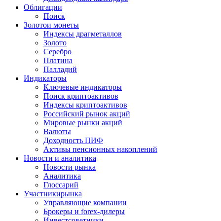
Облигации
Поиск
Золото
и монеты
Индексы драгметаллов
Золото
Серебро
Платина
Палладий
Индикаторы
Ключевые индикаторы
Поиск криптоактивов
Индексы криптоактивов
Российский рынок акций
Мировые рынки акций
Валюты
Доходность ПИФ
Активы пенсионных накоплений
Новости и аналитика
Новости рынка
Аналитика
Глоссарий
Участники
рынка
Управляющие компании
Брокеры и forex-дилеры
Инвестсоветники