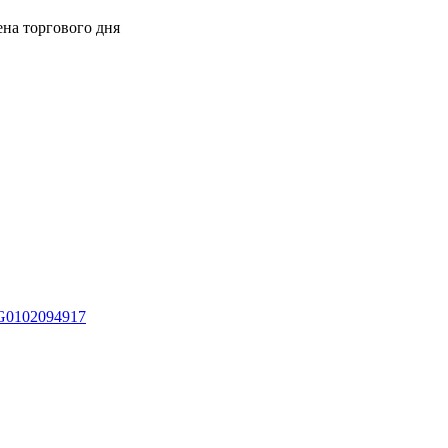
ена торгового дня
G0102094917