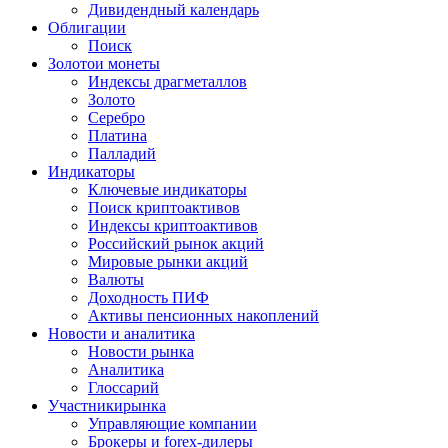
Дивидендный календарь
Облигации
Поиск
Золото
и монеты
Индексы драгметаллов
Золото
Серебро
Платина
Палладий
Индикаторы
Ключевые индикаторы
Поиск криптоактивов
Индексы криптоактивов
Российский рынок акций
Мировые рынки акций
Валюты
Доходность ПИФ
Активы пенсионных накоплений
Новости и аналитика
Новости рынка
Аналитика
Глоссарий
Участники
рынка
Управляющие компании
Брокеры и forex-дилеры