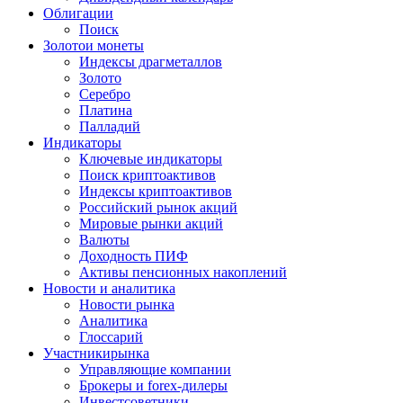
Облигации
Поиск
Золото
и монеты
Индексы драгметаллов
Золото
Серебро
Платина
Палладий
Индикаторы
Ключевые индикаторы
Поиск криптоактивов
Индексы криптоактивов
Российский рынок акций
Мировые рынки акций
Валюты
Доходность ПИФ
Активы пенсионных накоплений
Новости и аналитика
Новости рынка
Аналитика
Глоссарий
Участники
рынка
Управляющие компании
Брокеры и forex-дилеры
Инвестсоветники