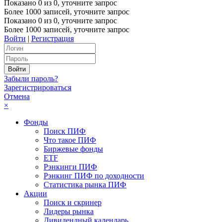
Показано
0
из
0
, уточните запрос
Более 1000 записей, уточните запрос
Показано
0
из
0
, уточните запрос
Более 1000 записей, уточните запрос
Войти
|
Регистрация
Забыли пароль?
Зарегистрироваться
Отмена
×
Фонды
Поиск ПИФ
Что такое ПИФ
Биржевые фонды
ETF
Рэнкинги ПИФ
Рэнкинг ПИФ по доходности
Статистика рынка ПИФ
Акции
Поиск и скринер
Лидеры рынка
Дивидендный календарь