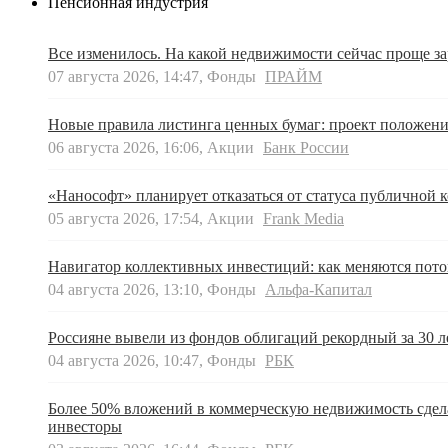
Пенсионная индустрия
Все изменилось. На какой недвижимости сейчас проще за
07 августа 2026, 14:47, Фонды
ПРАЙМ
Новые правила листинга ценных бумаг: проект положен
06 августа 2026, 16:06, Акции
Банк России
«Нанософт» планирует отказаться от статуса публичной 
05 августа 2026, 17:54, Акции
Frank Media
Навигатор коллективных инвестиций: как меняются пот
04 августа 2026, 13:10, Фонды
Альфа-Капитал
Россияне вывели из фондов облигаций рекордный за 30 л
04 августа 2026, 10:47, Фонды
РБК
Более 50% вложений в коммерческую недвижимость сдел
инвесторы