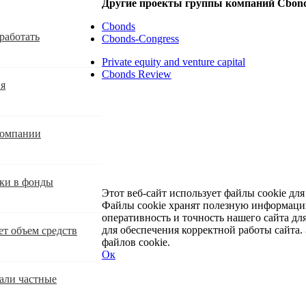
Другие проекты группы компаний Cbon
Cbonds
работать
Cbonds-Congress
Private equity and venture capital
Cbonds Review
ия
компании
оки в фонды
Этот веб-сайт использует файлы cookie дл
Файлы cookie хранят полезную информаци
оперативность и точность нашего сайта дл
для обеспечения корректной работы сайта. 
ет объем средств
файлов cookie.
Ок
Развернуть
Свернуть
али частные