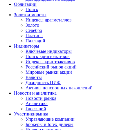
Облигации
Поиск
Золото
и монеты
Индексы драгметаллов
Золото
Серебро
Платина
Палладий
Индикаторы
Ключевые индикаторы
Поиск криптоактивов
Индексы криптоактивов
Российский рынок акций
Мировые рынки акций
Валюты
Доходность ПИФ
Активы пенсионных накоплений
Новости и аналитика
Новости рынка
Аналитика
Глоссарий
Участники
рынка
Управляющие компании
Брокеры и forex-дилеры
Инвестсоветники