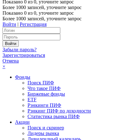
Показано
0
из
0
, уточните запрос
Более 1000 записей, уточните запрос
Показано
0
из
0
, уточните запрос
Более 1000 записей, уточните запрос
Войти
|
Регистрация
Забыли пароль?
Зарегистрироваться
Отмена
×
Фонды
Поиск ПИФ
Что такое ПИФ
Биржевые фонды
ETF
Рэнкинги ПИФ
Рэнкинг ПИФ по доходности
Статистика рынка ПИФ
Акции
Поиск и скринер
Лидеры рынка
Дивидендный календарь