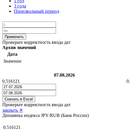
1 год
3 года
Произвольный период
Проверьте корректность ввода дат
Архив значений
Дата
Значение
07.08.2026
0.516121
0
Проверьте корректность ввода дат
закрыть ✕
Динамика индекса JPY/RUB (Банк России)
0.516121