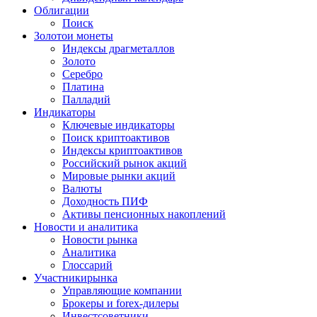
Облигации
Поиск
Золото
и монеты
Индексы драгметаллов
Золото
Серебро
Платина
Палладий
Индикаторы
Ключевые индикаторы
Поиск криптоактивов
Индексы криптоактивов
Российский рынок акций
Мировые рынки акций
Валюты
Доходность ПИФ
Активы пенсионных накоплений
Новости и аналитика
Новости рынка
Аналитика
Глоссарий
Участники
рынка
Управляющие компании
Брокеры и forex-дилеры
Инвестсоветники