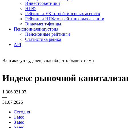
Инвестсоветники
НПФ
Рейтинги УК от рейтинговых агенств
Рейтинги НПФ от рейтинговых агенств
Эндаумент-фонды
Пенсионная
индустрия
Пенсионные рейтинги
Статистика рынка
API
Ваш аккаунт удален, спасибо, что были с нами
Индекс рыночной капитализа
1 306 931.07
—
31.07.2026
Сегодня
1 мес
3 мес
6 мес