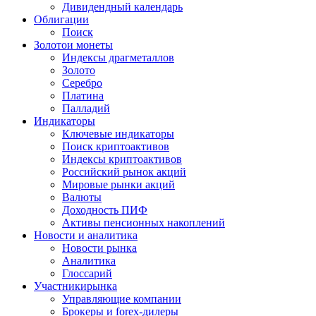
Дивидендный календарь
Облигации
Поиск
Золото
и монеты
Индексы драгметаллов
Золото
Серебро
Платина
Палладий
Индикаторы
Ключевые индикаторы
Поиск криптоактивов
Индексы криптоактивов
Российский рынок акций
Мировые рынки акций
Валюты
Доходность ПИФ
Активы пенсионных накоплений
Новости и аналитика
Новости рынка
Аналитика
Глоссарий
Участники
рынка
Управляющие компании
Брокеры и forex-дилеры