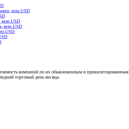
SD
agen, млн.USD
USD
, млн.USD
а, млн.USD
млн.USD
.USD
D
тоимость компаний по их обыкновенным и привилегированным а
едний торговый день месяца.