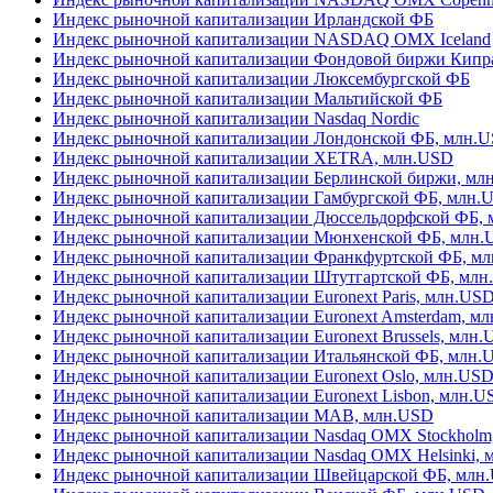
Индекс рыночной капитализации Ирландской ФБ
Индекс рыночной капитализации NASDAQ OMX Iceland
Индекс рыночной капитализации Фондовой биржи Кипр
Индекс рыночной капитализации Люксембургской ФБ
Индекс рыночной капитализации Мальтийской ФБ
Индекс рыночной капитализации Nasdaq Nordic
Индекс рыночной капитализации Лондонской ФБ, млн.
Индекс рыночной капитализации XETRA, млн.USD
Индекс рыночной капитализации Берлинской биржи, мл
Индекс рыночной капитализации Гамбургской ФБ, млн.
Индекс рыночной капитализации Дюссельдорфской ФБ,
Индекс рыночной капитализации Мюнхенской ФБ, млн
Индекс рыночной капитализации Франкфуртской ФБ, м
Индекс рыночной капитализации Штутгартской ФБ, мл
Индекс рыночной капитализации Euronext Paris, млн.US
Индекс рыночной капитализации Euronext Amsterdam, м
Индекс рыночной капитализации Euronext Brussels, млн
Индекс рыночной капитализации Итальянской ФБ, млн.
Индекс рыночной капитализации Euronext Oslo, млн.US
Индекс рыночной капитализации Euronext Lisbon, млн.U
Индекс рыночной капитализации MAB, млн.USD
Индекс рыночной капитализации Nasdaq OMX Stockholm
Индекс рыночной капитализации Nasdaq OMX Helsinki,
Индекс рыночной капитализации Швейцарской ФБ, млн