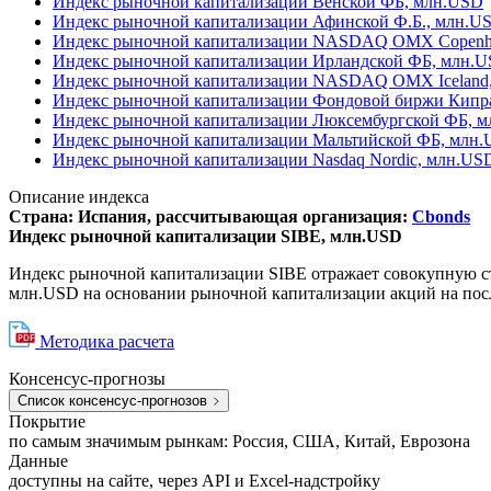
Индекс рыночной капитализации Венской ФБ, млн.USD
Индекс рыночной капитализации Афинской Ф.Б., млн.U
Индекс рыночной капитализации NASDAQ OMX Copenh
Индекс рыночной капитализации Ирландской ФБ, млн.
Индекс рыночной капитализации NASDAQ OMX Iceland
Индекс рыночной капитализации Фондовой биржи Кипр
Индекс рыночной капитализации Люксембургской ФБ, 
Индекс рыночной капитализации Мальтийской ФБ, млн
Индекс рыночной капитализации Nasdaq Nordic, млн.US
Описание индекса
Страна: Испания, рассчитывающая организация:
Cbonds
Индекс рыночной капитализации SIBE, млн.USD
Индекс рыночной капитализации SIBE отражает совокупную с
млн.USD на основании рыночной капитализации акций на посл
Методика расчета
Консенсус-прогнозы
Список консенсус-прогнозов
Покрытие
по самым значимым рынкам: Россия, США, Китай, Еврозона
Данные
доступны на сайте, через API и Excel-надстройку