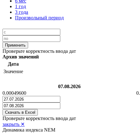
6 мес
1 год
3 года
Произвольный период
Проверьте корректность ввода дат
Архив значений
Дата
Значение
07.08.2026
0.00049600
0
Проверьте корректность ввода дат
закрыть ✕
Динамика индекса NEM