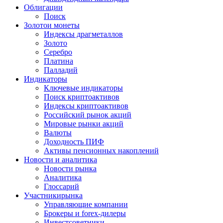
Облигации
Поиск
Золото
и монеты
Индексы драгметаллов
Золото
Серебро
Платина
Палладий
Индикаторы
Ключевые индикаторы
Поиск криптоактивов
Индексы криптоактивов
Российский рынок акций
Мировые рынки акций
Валюты
Доходность ПИФ
Активы пенсионных накоплений
Новости и аналитика
Новости рынка
Аналитика
Глоссарий
Участники
рынка
Управляющие компании
Брокеры и forex-дилеры
Инвестсоветники