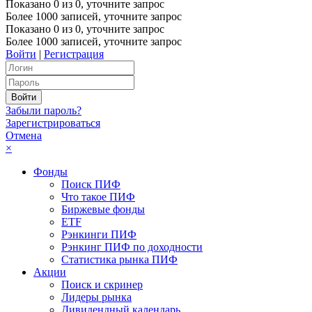
Показано
0
из
0
, уточните запрос
Более 1000 записей, уточните запрос
Показано
0
из
0
, уточните запрос
Более 1000 записей, уточните запрос
Войти
|
Регистрация
Забыли пароль?
Зарегистрироваться
Отмена
×
Фонды
Поиск ПИФ
Что такое ПИФ
Биржевые фонды
ETF
Рэнкинги ПИФ
Рэнкинг ПИФ по доходности
Статистика рынка ПИФ
Акции
Поиск и скринер
Лидеры рынка
Дивидендный календарь