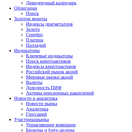
Дивидендный календарь
Облигации
Поиск
Золото
и монеты
Индексы драгметаллов
Золото
Серебро
Платина
Палладий
Индикаторы
Ключевые индикаторы
Поиск криптоактивов
Индексы криптоактивов
Российский рынок акций
Мировые рынки акций
Валюты
Доходность ПИФ
Активы пенсионных накоплений
Новости и аналитика
Новости рынка
Аналитика
Глоссарий
Участники
рынка
Управляющие компании
Брокеры и forex-дилеры