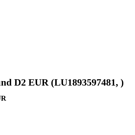
Fund D2 EUR (LU1893597481, )
UR