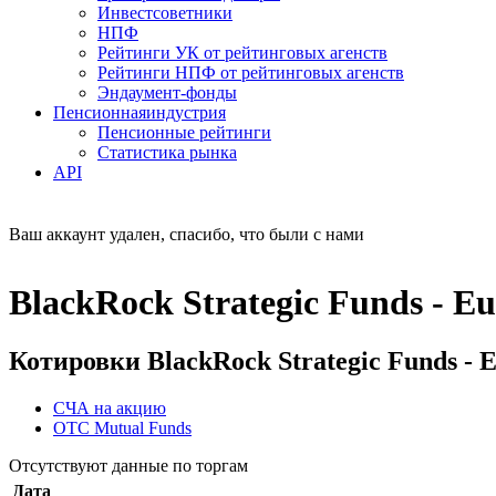
Инвестсоветники
НПФ
Рейтинги УК от рейтинговых агенств
Рейтинги НПФ от рейтинговых агенств
Эндаумент-фонды
Пенсионная
индустрия
Пенсионные рейтинги
Статистика рынка
API
Ваш аккаунт удален, спасибо, что были с нами
BlackRock Strategic Funds - E
Котировки BlackRock Strategic Funds - 
СЧА на акцию
OTC Mutual Funds
Отсутствуют данные по торгам
Дата