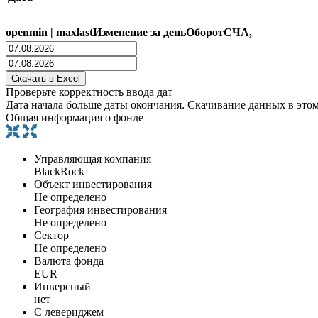
open
min
|
max
last
Изменение за день
Оборот
СЧА,
Проверьте корректность ввода дат
Дата начала больше даты окончания. Скачивание данных в это
Общая информация о фонде
Управляющая компания
BlackRock
Объект инвестирования
Не определено
География инвестирования
Не определено
Сектор
Не определено
Валюта фонда
EUR
Инверсный
нет
С левериджем