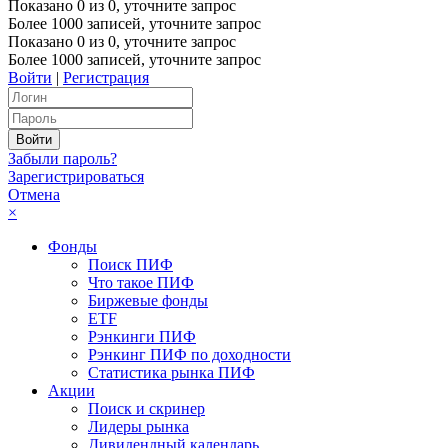
Показано
0
из
0
, уточните запрос
Более 1000 записей, уточните запрос
Показано
0
из
0
, уточните запрос
Более 1000 записей, уточните запрос
Войти
|
Регистрация
Забыли пароль?
Зарегистрироваться
Отмена
×
Фонды
Поиск ПИФ
Что такое ПИФ
Биржевые фонды
ETF
Рэнкинги ПИФ
Рэнкинг ПИФ по доходности
Статистика рынка ПИФ
Акции
Поиск и скринер
Лидеры рынка
Дивидендный календарь