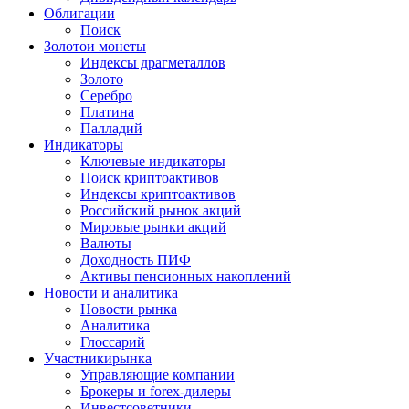
Облигации
Поиск
Золото
и монеты
Индексы драгметаллов
Золото
Серебро
Платина
Палладий
Индикаторы
Ключевые индикаторы
Поиск криптоактивов
Индексы криптоактивов
Российский рынок акций
Мировые рынки акций
Валюты
Доходность ПИФ
Активы пенсионных накоплений
Новости и аналитика
Новости рынка
Аналитика
Глоссарий
Участники
рынка
Управляющие компании
Брокеры и forex-дилеры
Инвестсоветники