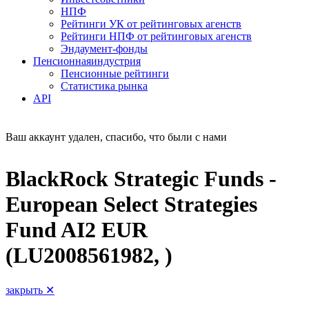
НПФ
Рейтинги УК от рейтинговых агенств
Рейтинги НПФ от рейтинговых агенств
Эндаумент-фонды
Пенсионная
индустрия
Пенсионные рейтинги
Статистика рынка
API
Ваш аккаунт удален, спасибо, что были с нами
BlackRock Strategic Funds -
European Select Strategies
Fund AI2 EUR
(LU2008561982, )
закрыть ✕